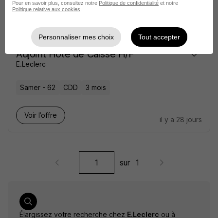
Pour en savoir plus, consultez notre
Politique de confidentialité
et notre
Politique relative aux cookies
.
Voir l’offre
il y a 22 jours
Personnaliser mes choix
Tout accepter
Adjoint Hôte de Caisse H/F
E.Leclerc
Samer - 62
CDD
3 mois
Voir l’offre
il y a 28 jours
sur
1
Élargissez votre recherche chez
E.Leclerc
ou à