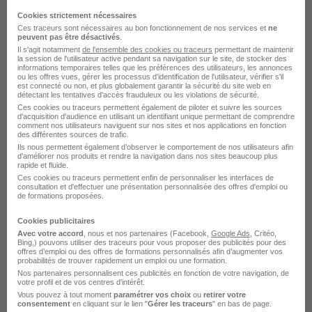
Samer - 62
Alternance
492,22 - 1 823,03 € / mois
Cookies strictement nécessaires
12 mois
Ces traceurs sont nécessaires au bon fonctionnement de nos services et
ne
peuvent pas être désactivés
.
Il s'agit notamment
de l'ensemble des cookies ou traceurs
permettant de maintenir
la session de l'utilisateur active pendant sa navigation sur le site, de stocker des
Voir l’offre
informations temporaires telles que les préférences des utilisateurs, les annonces
il y a 4 jours
ou les offres vues, gérer les processus d'identification de l'utilisateur, vérifier s'il
est connecté ou non, et plus globalement garantir la sécurité du site web en
détectant les tentatives d'accès frauduleux ou les violations de sécurité.
Boucher - Bouchère H/F
Ces cookies ou traceurs permettent également de piloter et suivre les sources
d'acquisition d'audience en utilisant un identifiant unique permettant de comprendre
E.Leclerc
comment nos utilisateurs naviguent sur nos sites et nos applications en fonction
des différentes sources de trafic.
Ils nous permettent également d’observer le comportement de nos utilisateurs afin
Samer - 62
CDD
3 mois
d'améliorer nos produits et rendre la navigation dans nos sites beaucoup plus
rapide et fluide.
Ces cookies ou traceurs permettent enfin de personnaliser les interfaces de
consultation et d'effectuer une présentation personnalisée des offres d'emploi ou
Voir l’offre
de formations proposées.
il y a 8 jours
Cookies publicitaires
Avec votre accord
, nous et nos partenaires (Facebook,
Google Ads
, Critéo,
Employe Commercial Rayon Textile
Bing,) pouvons utiliser des traceurs pour vous proposer des publicités pour des
offres d’emploi ou des offres de formations personnalisés afin d’augmenter vos
Bazar H/F
probabilités de trouver rapidement un emploi ou une formation.
E.Leclerc
Nos partenaires personnalisent ces publicités en fonction de votre navigation, de
votre profil et de vos centres d’intérêt.
Vous pouvez à tout moment
paramétrer vos choix
ou
retirer votre
Samer - 62
CDD
3 mois
consentement
en cliquant sur le lien "
Gérer les traceurs
" en bas de page.