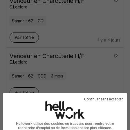
Vendeur en Charcuterie H/F
E.Leclerc
Samer - 62
CDI
Voir l’offre
il y a 4 jours
Vendeur en Charcuterie H/F
E.Leclerc
Samer - 62
CDD
3 mois
Voir l’offre
il y a 4 jours
Continuer sans accepter
Boucher Alternance H/F
E.Leclerc
Hellowork utilise des cookies ou traceurs pour rendre votre
recherche d’emploi ou de formation encore plus efficace.