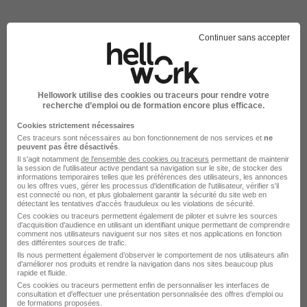
Continuer sans accepter
DÉPOSEZ VOTRE CV
Hellowork utilise des cookies ou traceurs pour rendre votre
recherche d’emploi ou de formation encore plus efficace.
Rendez votre CV accessible à l’ensemble des
recruteurs de la CVthèque Hellowork.
Cookies strictement nécessaires
Ces traceurs sont nécessaires au bon fonctionnement de nos services et
ne
peuvent pas être désactivés
.
Rendre mon CV visible
Il s'agit notamment
de l'ensemble des cookies ou traceurs
permettant de maintenir
la session de l'utilisateur active pendant sa navigation sur le site, de stocker des
informations temporaires telles que les préférences des utilisateurs, les annonces
ou les offres vues, gérer les processus d'identification de l'utilisateur, vérifier s'il
est connecté ou non, et plus globalement garantir la sécurité du site web en
détectant les tentatives d'accès frauduleux ou les violations de sécurité.
Ces cookies ou traceurs permettent également de piloter et suivre les sources
d'acquisition d'audience en utilisant un identifiant unique permettant de comprendre
comment nos utilisateurs naviguent sur nos sites et nos applications en fonction
E.Leclerc recrute autour de Joué-lès-
des différentes sources de trafic.
Ils nous permettent également d’observer le comportement de nos utilisateurs afin
Tours
d'améliorer nos produits et rendre la navigation dans nos sites beaucoup plus
rapide et fluide.
Ces cookies ou traceurs permettent enfin de personnaliser les interfaces de
consultation et d'effectuer une présentation personnalisée des offres d'emploi ou
E.Leclerc Chinon
de formations proposées.