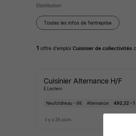
Distribution
Toutes les infos de l'entreprise
1
offre d'emploi
Cuisinier de collectivités
Cuisinier Alternance H/F
E.Leclerc
Neufchâteau - 88
Alternance
492,22 - 1
il y a 28 jours