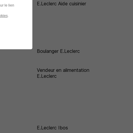
E.Leclerc Aide cuisinier
ur le lien
ion
okies
.
Boulanger E.Leclerc
Vendeur en alimentation
E.Leclerc
E.Leclerc Ibos