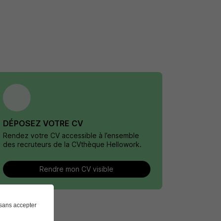
DÉPOSEZ VOTRE CV
Rendez votre CV accessible à l’ensemble
des recruteurs de la CVthèque Hellowork.
Rendre mon CV visible
sans accepter