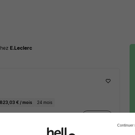
chez
E.Leclerc
 823,03 € / mois
24 mois
Voir l’offre
Continuer 