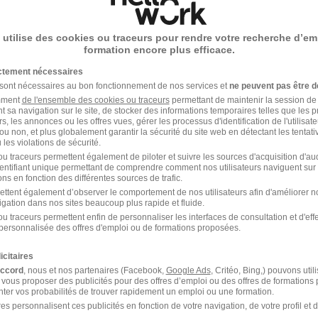
1
 utilise des cookies ou traceurs pour rendre votre recherche d’em
formation encore plus efficace.
ictement nécessaires
r de collectivités
chez
E.Leclerc
 sont nécessaires au bon fonctionnement de nos services et
ne peuvent pas être d
amment
de l'ensemble des cookies ou traceurs
permettant de maintenir la session de l
r de collectivités
t sa navigation sur le site, de stocker des informations temporaires telles que les 
rs, les annonces ou les offres vues, gérer les processus d'identification de l'utilisateur,
ou non, et plus globalement garantir la sécurité du site web en détectant les tentati
les violations de sécurité.
u traceurs permettent également de piloter et suivre les sources d'acquisition d'a
identifiant unique permettant de comprendre comment nos utilisateurs naviguent sur 
ns en fonction des différentes sources de trafic.
ettent également d’observer le comportement de nos utilisateurs afin d'améliorer no
igation dans nos sites beaucoup plus rapide et fluide.
u traceurs permettent enfin de personnaliser les interfaces de consultation et d'eff
personnalisée des offres d'emploi ou de formations proposées.
 dans le domaine Restauration
icitaires
accord
, nous et nos partenaires (Facebook,
Google Ads
, Critéo, Bing,) pouvons util
 vous proposer des publicités pour des offres d’emploi ou des offres de formations
ter vos probabilités de trouver rapidement un emploi ou une formation.
clerc Cuisinier
E.Leclerc Pizzaiolo
es personnalisent ces publicités en fonction de votre navigation, de votre profil et 