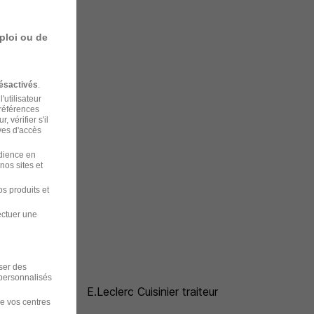
ploi ou de
ésactivés
.
'utilisateur
préférences
 vérifier s'il
ves d'accès
udience en
nos sites et
s produits et
ectuer une
iser des
 personnalisés
E.Leclerc Cuisinier traiteur
de vos centres