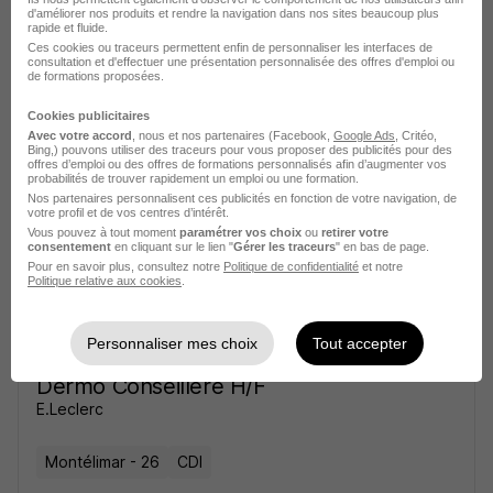
d'améliorer nos produits et rendre la navigation dans nos sites beaucoup plus
rapide et fluide.
Ces cookies ou traceurs permettent enfin de personnaliser les interfaces de
Voir l’offre
il y a 11 jours
consultation et d'effectuer une présentation personnalisée des offres d'emploi ou
de formations proposées.
Cookies publicitaires
Conseiller de Vente en
Avec votre accord
, nous et nos partenaires (Facebook,
Google Ads
, Critéo,
Parapharmacie H/F
Bing,) pouvons utiliser des traceurs pour vous proposer des publicités pour des
offres d’emploi ou des offres de formations personnalisés afin d’augmenter vos
E.Leclerc
probabilités de trouver rapidement un emploi ou une formation.
Nos partenaires personnalisent ces publicités en fonction de votre navigation, de
votre profil et de vos centres d’intérêt.
Lexy - 54
CDI
Vous pouvez à tout moment
paramétrer vos choix
ou
retirer votre
consentement
en cliquant sur le lien "
Gérer les traceurs
" en bas de page.
Pour en savoir plus, consultez notre
Politique de confidentialité
et notre
Politique relative aux cookies
.
Voir l’offre
il y a 12 jours
Personnaliser mes choix
Tout accepter
Conseiller de Vente Parapharmacie
Dermo Conseillere H/F
E.Leclerc
Montélimar - 26
CDI