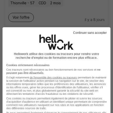
Thionville - 57
CDD
2 mois
Voir l’offre
il y a 8 jours
CDI - Conseiller de Vente Rayon
Continuer sans accepter
Boucherie H/F
E.Leclerc
Hellowork utilise des cookies ou traceurs pour rendre votre
Blagnac - 31
CDI
recherche d’emploi ou de formation encore plus efficace.
Cookies strictement nécessaires
Ces traceurs sont nécessaires au bon fonctionnement de nos services et
ne
Voir l’offre
peuvent pas être désactivés
.
il y a 8 jours
Il s'agit notamment
de l'ensemble des cookies ou traceurs
permettant de maintenir
la session de l'utilisateur active pendant sa navigation sur le site, de stocker des
informations temporaires telles que les préférences des utilisateurs, les annonces
Conseiller de Vente Expert -
ou les offres vues, gérer les processus d'identification de l'utilisateur, vérifier s'il
est connecté ou non, et plus globalement garantir la sécurité du site web en
Téléphonie & Photo H/F
détectant les tentatives d'accès frauduleux ou les violations de sécurité.
E.Leclerc
Ces cookies ou traceurs permettent également de piloter et suivre les sources
d'acquisition d'audience en utilisant un identifiant unique permettant de comprendre
comment nos utilisateurs naviguent sur nos sites et nos applications en fonction
des différentes sources de trafic.
Tours - 37
CDI
Ils nous permettent également d’observer le comportement de nos utilisateurs afin