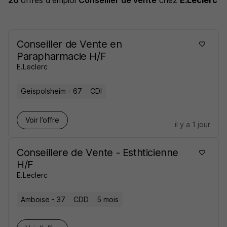
26
offres d'emploi
Conseiller de vente
chez
E.Leclerc
Conseiller de Vente en
Parapharmacie H/F
E.Leclerc
Geispolsheim - 67
CDI
Voir l’offre
il y a 1 jour
Conseillere de Vente - Esthticienne
H/F
E.Leclerc
Amboise - 37
CDD
5 mois