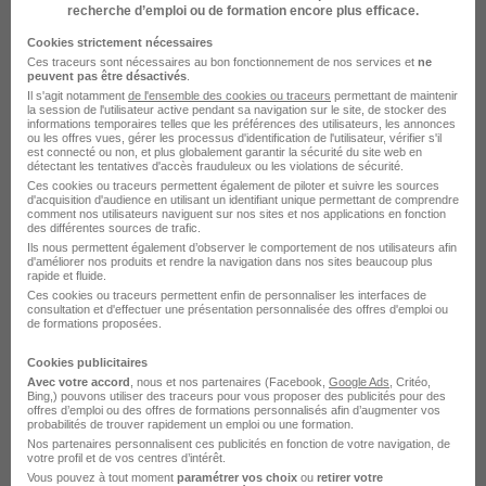
il y a 29 jours
recherche d’emploi ou de formation encore plus efficace.
Cookies strictement nécessaires
Agente - Agent d'Exploitation en
Ces traceurs sont nécessaires au bon fonctionnement de nos services et
ne
peuvent pas être désactivés
.
Alternance H/F
Il s'agit notamment
de l'ensemble des cookies ou traceurs
permettant de maintenir
la session de l'utilisateur active pendant sa navigation sur le site, de stocker des
EDF
informations temporaires telles que les préférences des utilisateurs, les annonces
ou les offres vues, gérer les processus d'identification de l'utilisateur, vérifier s'il
est connecté ou non, et plus globalement garantir la sécurité du site web en
Brommat - 12
Alternance
détectant les tentatives d'accès frauduleux ou les violations de sécurité.
Ces cookies ou traceurs permettent également de piloter et suivre les sources
492,22 - 1 823,03 € / mois
24 mois
d'acquisition d'audience en utilisant un identifiant unique permettant de comprendre
comment nos utilisateurs naviguent sur nos sites et nos applications en fonction
des différentes sources de trafic.
Ils nous permettent également d’observer le comportement de nos utilisateurs afin
Voir l’offre
d'améliorer nos produits et rendre la navigation dans nos sites beaucoup plus
il y a 29 jours
rapide et fluide.
Ces cookies ou traceurs permettent enfin de personnaliser les interfaces de
consultation et d'effectuer une présentation personnalisée des offres d'emploi ou
de formations proposées.
sur
1
Cookies publicitaires
Avec votre accord
, nous et nos partenaires (Facebook,
Google Ads
, Critéo,
Bing,) pouvons utiliser des traceurs pour vous proposer des publicités pour des
offres d’emploi ou des offres de formations personnalisés afin d’augmenter vos
probabilités de trouver rapidement un emploi ou une formation.
Nos partenaires personnalisent ces publicités en fonction de votre navigation, de
votre profil et de vos centres d’intérêt.
Vous pouvez à tout moment
Élargissez votre recherche de
paramétrer vos choix
Agent d'exploitation
ou
retirer votre