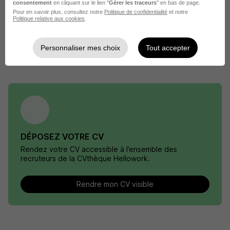
consentement
en cliquant sur le lien "
Gérer les traceurs
" en bas de page.
chez
EDF
Pour en savoir plus, consultez notre
Politique de confidentialité
et notre
Politique relative aux cookies
.
Entreprise EDF
Emploi Agent d'exploitation
Entreprise Agent d'exploitation
Personnaliser mes choix
Tout accepter
DÉPOSEZ VOTRE CV
Rendez votre CV accessible à l’ensemble des
recruteurs de la CVthèque Hellowork.
Rendre mon CV visible