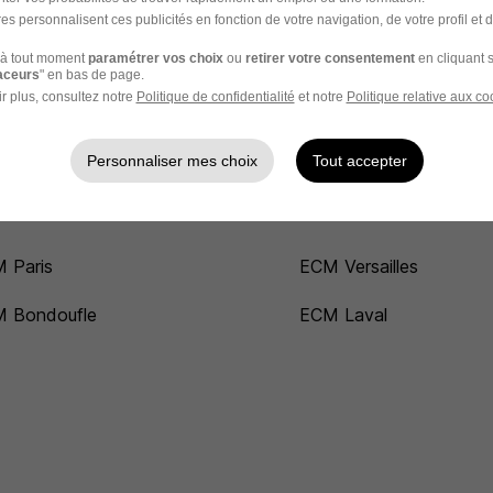
Entreprise Saint-Cloud
es personnalisent ces publicités en fonction de votre navigation, de votre profil et 
à tout moment
paramétrer vos choix
ou
retirer votre consentement
en cliquant s
raceurs
" en bas de page.
r plus, consultez notre
Politique de confidentialité
et notre
Politique relative aux co
Personnaliser mes choix
Tout accepter
 Paris
ECM Versailles
 Bondoufle
ECM Laval