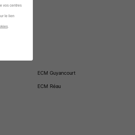
de vos centres
ur le lien
okies
.
ECM Guyancourt
ECM Réau