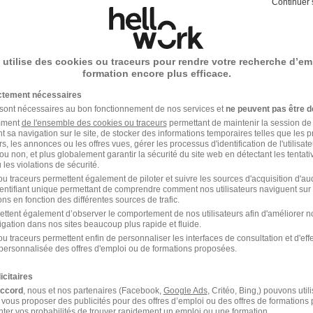
Continuer 
IA V5 - Versailles H/F
 utilise des cookies ou traceurs pour rendre votre recherche d’em
35 000 € / an
formation encore plus efficace.
07/07/26
ictement nécessaires
 sont nécessaires au bon fonctionnement de nos services et
ne peuvent pas être d
amment
de l'ensemble des cookies ou traceurs
permettant de maintenir la session de l
t sa navigation sur le site, de stocker des informations temporaires telles que les 
TIA V5 - Saint-Cloud 76
rs, les annonces ou les offres vues, gérer les processus d'identification de l'utilisateur,
ou non, et plus globalement garantir la sécurité du site web en détectant les tentati
les violations de sécurité.
u traceurs permettent également de piloter et suivre les sources d'acquisition d'a
identifiant unique permettant de comprendre comment nos utilisateurs naviguent sur 
ns en fonction des différentes sources de trafic.
35 000 € / an
ettent également d’observer le comportement de nos utilisateurs afin d'améliorer no
igation dans nos sites beaucoup plus rapide et fluide.
28/07/26
u traceurs permettent enfin de personnaliser les interfaces de consultation et d'eff
personnalisée des offres d'emploi ou de formations proposées.
icitaires
accord
, nous et nos partenaires (Facebook,
Google Ads
, Critéo, Bing,) pouvons util
ou à
Saint-Cloud
 vous proposer des publicités pour des offres d’emploi ou des offres de formations
ter vos probabilités de trouver rapidement un emploi ou une formation.