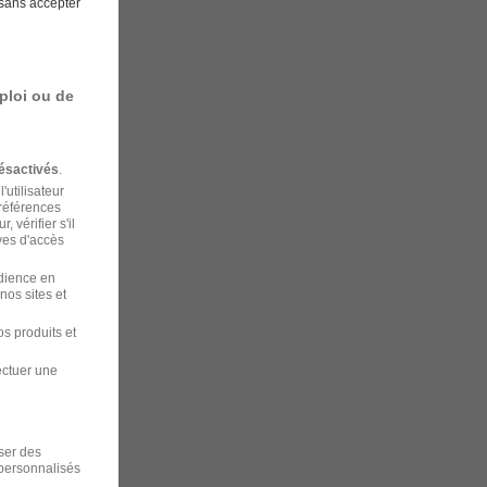
sans accepter
ploi ou de
ésactivés
.
'utilisateur
préférences
 vérifier s'il
ves d'accès
udience en
nos sites et
s produits et
ectuer une
iser des
 personnalisés