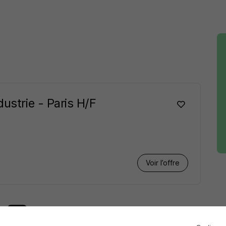
dustrie - Paris H/F
Voir l’offre
1