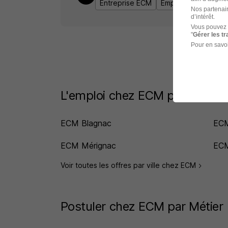
Entreprise ECM
Emploi Saint-Cloud
Nos partenair
d’intérêt.
Vous pouvez 
"
Gérer les t
Pour en savoi
L'emploi chez ECM par Ville
ECM Blagnac
ECM
ECM Mérignac
ECM
Voir toutes les offres par ville chez ECM
Postuler chez ECM par Métier