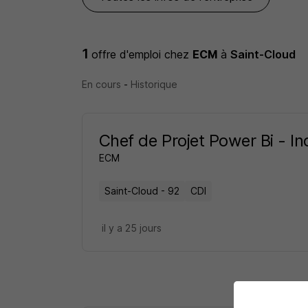
1
offre d'emploi
chez
ECM
à
Saint-Cloud
En cours
-
Historique
Chef de Projet Power Bi - In
ECM
Saint-Cloud - 92
CDI
il y a 25 jours