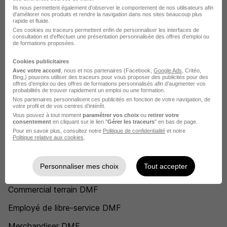
DMF Paris
Ils nous permettent également d’observer le comportement de nos utilisateurs afin
d'améliorer nos produits et rendre la navigation dans nos sites beaucoup plus
rapide et fluide.
DMF Asnières-sur-Seine
Ces cookies ou traceurs permettent enfin de personnaliser les interfaces de
consultation et d'effectuer une présentation personnalisée des offres d'emploi ou
de formations proposées.
DMF Dijon
Cookies publicitaires
DMF Lyon
Avec votre accord
, nous et nos partenaires (Facebook,
Google Ads
, Critéo,
Bing,) pouvons utiliser des traceurs pour vous proposer des publicités pour des
DMF Metz
offres d’emploi ou des offres de formations personnalisés afin d’augmenter vos
probabilités de trouver rapidement un emploi ou une formation.
DMF Rennes
Nos partenaires personnalisent ces publicités en fonction de votre navigation, de
votre profil et de vos centres d’intérêt.
Vous pouvez à tout moment
paramétrer vos choix
ou
retirer votre
Voir plus
consentement
en cliquant sur le lien "
Gérer les traceurs
" en bas de page.
Pour en savoir plus, consultez notre
Politique de confidentialité
et notre
Voir toutes les offres par ville chez DMF
Politique relative aux cookies
.
Postuler chez DMF par Métier
Personnaliser mes choix
Tout accepter
Commercial terrain DMF
Employé de libre-service DMF
Merchandiser DMF