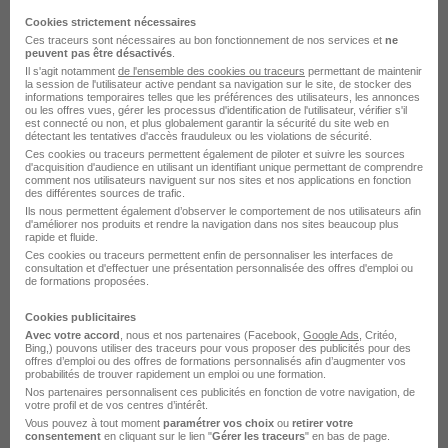
Responsable des Operations
Cookies strictement nécessaires
Transport Logistique H/F
Ces traceurs sont nécessaires au bon fonctionnement de nos services et
ne
peuvent pas être désactivés
.
Il s'agit notamment
de l'ensemble des cookies ou traceurs
permettant de maintenir
la session de l'utilisateur active pendant sa navigation sur le site, de stocker des
La Selle-sur-le-Bied - 45
CDI
3 750 € / mois
informations temporaires telles que les préférences des utilisateurs, les annonces
ou les offres vues, gérer les processus d'identification de l'utilisateur, vérifier s'il
est connecté ou non, et plus globalement garantir la sécurité du site web en
Cette offre n’est plus disponible depuis le 04/06/26
détectant les tentatives d'accès frauduleux ou les violations de sécurité.
Ces cookies ou traceurs permettent également de piloter et suivre les sources
d'acquisition d'audience en utilisant un identifiant unique permettant de comprendre
comment nos utilisateurs naviguent sur nos sites et nos applications en fonction
Assistant Administratif d'Exploitation
des différentes sources de trafic.
H/F
Ils nous permettent également d’observer le comportement de nos utilisateurs afin
d'améliorer nos produits et rendre la navigation dans nos sites beaucoup plus
rapide et fluide.
Ces cookies ou traceurs permettent enfin de personnaliser les interfaces de
La Selle-sur-le-Bied - 45
CDD
2 033 € / mois
consultation et d'effectuer une présentation personnalisée des offres d'emploi ou
de formations proposées.
Cette offre n’est plus disponible depuis le 04/06/26
Cookies publicitaires
Avec votre accord
, nous et nos partenaires (Facebook,
Google Ads
, Critéo,
Bing,) pouvons utiliser des traceurs pour vous proposer des publicités pour des
Chef d'Équipe Logistique Nuit H/F
offres d’emploi ou des offres de formations personnalisés afin d’augmenter vos
probabilités de trouver rapidement un emploi ou une formation.
Nos partenaires personnalisent ces publicités en fonction de votre navigation, de
votre profil et de vos centres d’intérêt.
La Selle-sur-le-Bied - 45
CDI
3 014 € / mois
Vous pouvez à tout moment
paramétrer vos choix
ou
retirer votre
consentement
en cliquant sur le lien "
Gérer les traceurs
" en bas de page.