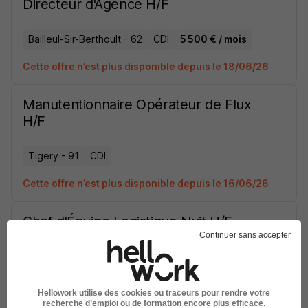
Directeur d'Agence H/F
Bailleul-Sir-Berthoult - 62
CDI
5 500 € / mois
Cette offre n’est plus disponible depuis le 18/06/26
Manutentionnaire Opérateur de Flux
H/F
Tigery - 91
CDI
Cette offre n’est plus disponible depuis le 16/06/26
Chef d'Équipe Logistique Nuit H/F
Continuer sans accepter
Tigery - 91
CDI
3 164 € / mois
Cette offre n’est plus disponible depuis le 11/06/26
Hellowork utilise des cookies ou traceurs pour rendre votre
recherche d’emploi ou de formation encore plus efficace.