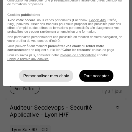
consultation et d'effectuer une présentation personnalisée des offres d'emploi ou
de formations proposées.
Levallois-Perret - 92
CDI
Cookies publicitaires
Avec votre accord
, nous et nos partenaires (Facebook,
Google Ads
, Critéo,
Bing,) pouvons utiliser des traceurs pour vous proposer des publicités pour des
offres d’emploi ou des offres de formations personnalisés afin d’augmenter vos
Voir l’offre
probabilités de trouver rapidement un emploi ou une formation.
il y a 1 jour
Nos partenaires personnalisent ces publicités en fonction de votre navigation, de
votre profil et de vos centres d’intérêt.
Vous pouvez à tout moment
paramétrer vos choix
ou
retirer votre
Expert Réseau & Sécurité - Data
consentement
en cliquant sur le lien "
Gérer les traceurs
" en bas de page.
Pour en savoir plus, consultez notre
Politique de confidentialité
et notre
Center H/F
Politique relative aux cookies
.
Levallois-Perret - 92
CDI
Personnaliser mes choix
Tout accepter
Voir l’offre
il y a 1 jour
Auditeur Secdevops - Securité
Applicative - Lyon H/F
Lyon 3e - 69
CDI