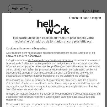
Voir l’offre
il y a 1 jour
Continuer sans accepter
Développeur Java - Aws Senior H/F
Lyon 3e - 69
CDI
Hellowork utilise des cookies ou traceurs pour rendre votre
recherche d’emploi ou de formation encore plus efficace.
Cookies strictement nécessaires
Voir l’offre
il y a 1 jour
Ces traceurs sont nécessaires au bon fonctionnement de nos services et
ne
peuvent pas être désactivés
.
Il s'agit notamment
de l'ensemble des cookies ou traceurs
permettant de maintenir
la session de l'utilisateur active pendant sa navigation sur le site, de stocker des
Consultant Sécurité Cryptotrust H/F
informations temporaires telles que les préférences des utilisateurs, les annonces
ou les offres vues, gérer les processus d'identification de l'utilisateur, vérifier s'il
est connecté ou non, et plus globalement garantir la sécurité du site web en
détectant les tentatives d'accès frauduleux ou les violations de sécurité.
Levallois-Perret - 92
CDI
Ces cookies ou traceurs permettent également de piloter et suivre les sources
d'acquisition d'audience en utilisant un identifiant unique permettant de comprendre
comment nos utilisateurs naviguent sur nos sites et nos applications en fonction
des différentes sources de trafic.
Voir l’offre
il y a 1 jour
Ils nous permettent également d’observer le comportement de nos utilisateurs afin
d'améliorer nos produits et rendre la navigation dans nos sites beaucoup plus
rapide et fluide.
Ces cookies ou traceurs permettent enfin de personnaliser les interfaces de
Consultant SAP Logistique H/F