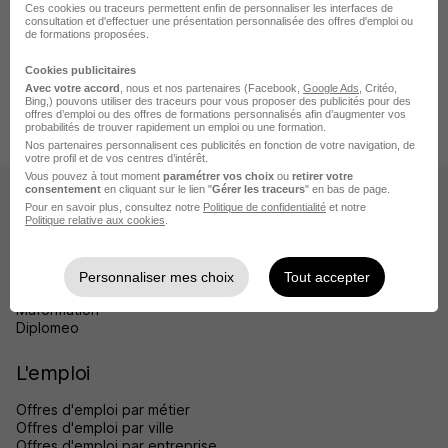
Rendre mon CV visible
Ces cookies ou traceurs permettent enfin de personnaliser les interfaces de
consultation et d'effectuer une présentation personnalisée des offres d'emploi ou
de formations proposées.
Cookies publicitaires
Avec votre accord
, nous et nos partenaires (Facebook,
Google Ads
, Critéo,
Bing,) pouvons utiliser des traceurs pour vous proposer des publicités pour des
Accueil
Entreprise
Dessange
Marseille
offres d’emploi ou des offres de formations personnalisés afin d’augmenter vos
probabilités de trouver rapidement un emploi ou une formation.
Nos partenaires personnalisent ces publicités en fonction de votre navigation, de
votre profil et de vos centres d’intérêt.
Vous pouvez à tout moment
paramétrer vos choix
ou
retirer votre
consentement
en cliquant sur le lien "
Gérer les traceurs
" en bas de page.
Les sites
Pour en savoir plus, consultez notre
Politique de confidentialité
et notre
Politique relative aux cookies
.
HelloCV
Helloworkplace
BDM
Personnaliser mes choix
Tout accepter
Jobijoba
Maformation
Diplomeo
L'emploi
Offres d'emploi par métier
Offres d'emploi par ville
Offres d'emploi par entreprise