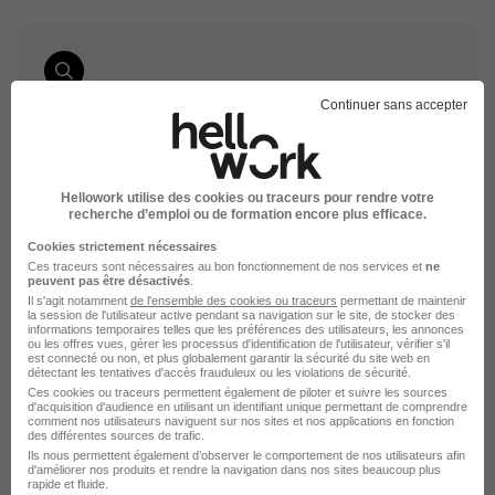
Élargissez votre recherche chez
Dessange
ou à
Continuer sans accepter
Marseille
Entreprise Dessange
Emploi Marseille
Entreprise Marseille
Hellowork utilise des cookies ou traceurs pour rendre votre
recherche d’emploi ou de formation encore plus efficace.
Cookies strictement nécessaires
Ces traceurs sont nécessaires au bon fonctionnement de nos services et
ne
peuvent pas être désactivés
.
Il s'agit notamment
de l'ensemble des cookies ou traceurs
permettant de maintenir
la session de l'utilisateur active pendant sa navigation sur le site, de stocker des
informations temporaires telles que les préférences des utilisateurs, les annonces
ou les offres vues, gérer les processus d'identification de l'utilisateur, vérifier s'il
est connecté ou non, et plus globalement garantir la sécurité du site web en
détectant les tentatives d'accès frauduleux ou les violations de sécurité.
Ces cookies ou traceurs permettent également de piloter et suivre les sources
DÉPOSEZ VOTRE CV
d'acquisition d'audience en utilisant un identifiant unique permettant de comprendre
comment nos utilisateurs naviguent sur nos sites et nos applications en fonction
Rendez votre CV accessible à l’ensemble des
des différentes sources de trafic.
recruteurs de la CVthèque Hellowork.
Ils nous permettent également d’observer le comportement de nos utilisateurs afin
d'améliorer nos produits et rendre la navigation dans nos sites beaucoup plus
rapide et fluide.