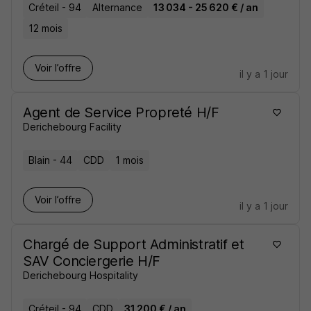
Créteil - 94
Alternance
13 034 - 25 620 € / an
12 mois
Voir l’offre
il y a 1 jour
Agent de Service Propreté H/F
Derichebourg Facility
Blain - 44
CDD
1 mois
Voir l’offre
il y a 1 jour
Chargé de Support Administratif et
SAV Conciergerie H/F
Derichebourg Hospitality
Créteil - 94
CDD
31 200 € / an