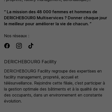
maintenance & travaux, maintenance urbaine, accueil,
“ La mission des 48 000 femmes et hommes de
télésurveillance, intérim, santé...
DERICHEBOURG Multiservices ? Donner chaque jour
le meilleur pour améliorer la vie de chacun. ”
Nos réseaux :
DERICHEBOURG Facility
DERICHEBOURG Facility regroupe des expertises en
facility management, propreté, accueil et
télésurveillance. Rejoindre cette filiale, c’est participer à
la gestion optimale des bâtiments et à la qualité de vie
des occupants, dans un environnement en constante
évolution.