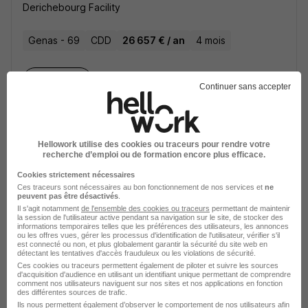
Derichebourg Facility
Genas - 69
CDD
26 657 € / an
4 mois
Voir l’offre
il y a 5 heures
Continuer sans accepter
Agent de Service Propreté H/F
Derichebourg Facility
Hellowork utilise des cookies ou traceurs pour rendre votre
recherche d’emploi ou de formation encore plus efficace.
Breil-sur-Roya - 06
CDD
1 mois
Cookies strictement nécessaires
Ces traceurs sont nécessaires au bon fonctionnement de nos services et
ne
peuvent pas être désactivés
.
Il s'agit notamment
Voir l’offre
de l'ensemble des cookies ou traceurs
permettant de maintenir
il y a 5 heures
la session de l'utilisateur active pendant sa navigation sur le site, de stocker des
informations temporaires telles que les préférences des utilisateurs, les annonces
ou les offres vues, gérer les processus d'identification de l'utilisateur, vérifier s'il
est connecté ou non, et plus globalement garantir la sécurité du site web en
Agent de Service Propreté H/F
détectant les tentatives d'accès frauduleux ou les violations de sécurité.
Ces cookies ou traceurs permettent également de piloter et suivre les sources
Derichebourg Facility
d'acquisition d'audience en utilisant un identifiant unique permettant de comprendre
comment nos utilisateurs naviguent sur nos sites et nos applications en fonction
des différentes sources de trafic.
Sauve - 30
CDD
1 mois
Ils nous permettent également d’observer le comportement de nos utilisateurs afin