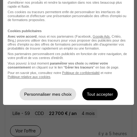
d'améliorer nos produits et rendre la navigation dans nos sites beaucoup plus
rapide et fluide.
Ces cookies ou traceurs permettent enfin de personnaliser les interfaces de
Voir l’offre
consultation et d'effectuer une présentation personnalisée des offres d'emploi ou
il y a 5 heures
de formations proposées.
Cookies publicitaires
CDI - Régisseur de Résidence H/F
Avec votre accord
, nous et nos partenaires (Facebook,
Google Ads
, Critéo,
Derichebourg Hospitality
Bing,) pouvons utiliser des traceurs pour vous proposer des publicités pour des
offres d’emploi ou des offres de formations personnalisés afin d’augmenter vos
probabilités de trouver rapidement un emploi ou une formation.
Nos partenaires personnalisent ces publicités en fonction de votre navigation, de
Grenoble - 38
CDI
24 571 - 24 572 € / an
votre profil et de vos centres d’intérêt.
Vous pouvez à tout moment
paramétrer vos choix
ou
retirer votre
consentement
en cliquant sur le lien "
Gérer les traceurs
" en bas de page.
Voir l’offre
Pour en savoir plus, consultez notre
Politique de confidentialité
et notre
il y a 5 heures
Politique relative aux cookies
.
Agent de Service Hospitalier H/F
Personnaliser mes choix
Tout accepter
Derichebourg Facility
Lille - 59
CDD
22 700 € / an
4 mois
Voir l’offre
il y a 5 heures