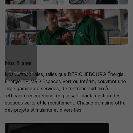
Nos filiales
5 de plus
Nos autres filiales, telles que DERICHEBOURG Énergie,
Energie EP, VRD Espaces Vert ou Intérim, couvrent une
large gamme de services, de l’entretien urbain à
l’efficacité énergétique, en passant par la gestion des
espaces verts et le recrutement. Chaque domaine offre
des projets stimulants et diversifiés.