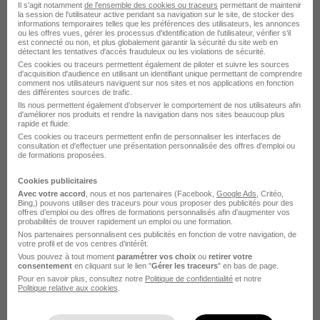
Il s'agit notamment
de l'ensemble des cookies ou traceurs
permettant de maintenir
la session de l'utilisateur active pendant sa navigation sur le site, de stocker des
informations temporaires telles que les préférences des utilisateurs, les annonces
ou les offres vues, gérer les processus d'identification de l'utilisateur, vérifier s'il
Le Recrutement chez Dalkia dans le
est connecté ou non, et plus globalement garantir la sécurité du site web en
détectant les tentatives d'accès frauduleux ou les violations de sécurité.
domaine Environnement
Ces cookies ou traceurs permettent également de piloter et suivre les sources
d'acquisition d'audience en utilisant un identifiant unique permettant de comprendre
comment nos utilisateurs naviguent sur nos sites et nos applications en fonction
des différentes sources de trafic.
Dalkia Technicien forestier
Ils nous permettent également d’observer le comportement de nos utilisateurs afin
d'améliorer nos produits et rendre la navigation dans nos sites beaucoup plus
rapide et fluide.
Ces cookies ou traceurs permettent enfin de personnaliser les interfaces de
Postuler chez Dalkia par Métier
consultation et d'effectuer une présentation personnalisée des offres d'emploi ou
de formations proposées.
Technicien d'exploitation Dalkia
Cookies publicitaires
Avec votre accord
, nous et nos partenaires (Facebook,
Google Ads
, Critéo,
Bing,) pouvons utiliser des traceurs pour vous proposer des publicités pour des
Technicien CVC Dalkia
offres d’emploi ou des offres de formations personnalisés afin d’augmenter vos
probabilités de trouver rapidement un emploi ou une formation.
Technicien frigoriste Dalkia
Nos partenaires personnalisent ces publicités en fonction de votre navigation, de
votre profil et de vos centres d’intérêt.
Frigoriste Dalkia
Vous pouvez à tout moment
paramétrer vos choix
ou
retirer votre
consentement
en cliquant sur le lien "
Gérer les traceurs
" en bas de page.
Pour en savoir plus, consultez notre
Politique de confidentialité
et notre
Technicien de maintenance Dalkia
Politique relative aux cookies
.
Ingénieur Dalkia