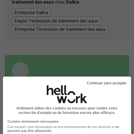
traitement des eaux
chez
Dalkia
Entreprise Dalkia
Emploi Technicien de traitement des eaux
Entreprise Technicien de traitement des eaux
Continuer sans accepter
DÉPOSEZ VOTRE CV
Rendez votre CV accessible à l’ensemble des
recruteurs de la CVthèque Hellowork.
Hellowork utilise des cookies ou traceurs pour rendre votre
recherche d’emploi ou de formation encore plus efficace.
Rendre mon CV visible
Cookies strictement nécessaires
Ces traceurs sont nécessaires au bon fonctionnement de nos services et
ne
peuvent pas être désactivés
.