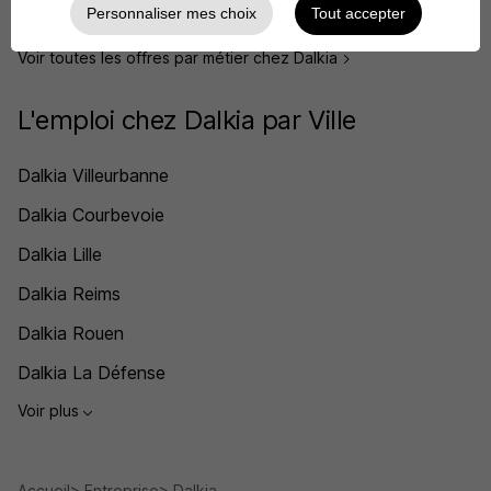
Personnaliser mes choix
Tout accepter
Voir plus
Voir toutes les offres par métier chez Dalkia
L'emploi chez Dalkia par Ville
Dalkia Villeurbanne
Dalkia Courbevoie
Dalkia Lille
Dalkia Reims
Dalkia Rouen
Dalkia La Défense
Voir plus
Accueil
Entreprise
Dalkia