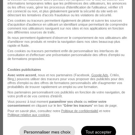
Cette offre n’est plus disponible depuis le 16/08/25
informations temporaires telles que les préférences des utilisateurs, les annonces
ou les offres vues, gérer les processus d'identification de l'utilisateur, vérifier s'il
est connecté ou non, et plus globalement garantir la sécurité du site web en
détectant les tentatives d'accès frauduleux ou les violations de sécurité.
Commercial Btob H/F
Ces cookies ou traceurs permettent également de piloter et suivre les sources
d'acquisition d'audience en utilisant un identifiant unique permettant de comprendre
comment nos utilisateurs naviguent sur nos sites et nos applications en fonction
Nantes - 44
CDI
45 000 - 60 000 € / an
des différentes sources de trafic.
Ils nous permettent également d’observer le comportement de nos utilisateurs afin
d'améliorer nos produits et rendre la navigation dans nos sites beaucoup plus
Cette offre n’est plus disponible depuis le 16/08/25
rapide et fluide.
Ces cookies ou traceurs permettent enfin de personnaliser les interfaces de
consultation et d'effectuer une présentation personnalisée des offres d'emploi ou
de formations proposées.
Commercial H/F
Cookies publicitaires
Avec votre accord
, nous et nos partenaires (Facebook,
Google Ads
, Critéo,
Loire-Atlantique - 44
CDI
30 000 - 40 000 € / an
Bing,) pouvons utiliser des traceurs pour vous proposer des publicités pour des
offres d’emploi ou des offres de formations personnalisés afin d’augmenter vos
probabilités de trouver rapidement un emploi ou une formation.
Cette offre n’est plus disponible depuis le 27/07/25
Nos partenaires personnalisent ces publicités en fonction de votre navigation, de
votre profil et de vos centres d’intérêt.
Vous pouvez à tout moment
paramétrer vos choix
ou
retirer votre
Chargé d'Affaires Électricité H/F
consentement
en cliquant sur le lien "
Gérer les traceurs
" en bas de page.
Pour en savoir plus, consultez notre
Politique de confidentialité
et notre
Politique relative aux cookies
.
La Séguinière - 49
CDI
36 000 - 43 000 € / an
Cette offre n’est plus disponible depuis le 19/07/25
Personnaliser mes choix
Tout accepter