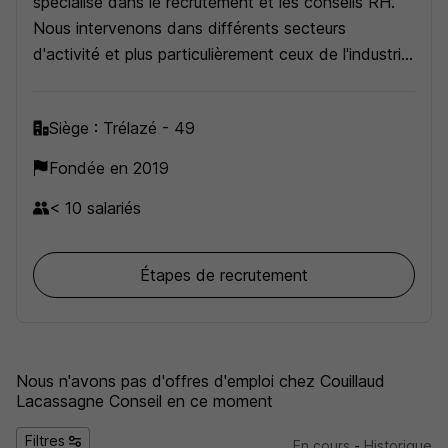
spécialisé dans le recrutement et les conseils RH.
Nous intervenons dans différents secteurs
d'activité et plus particulièrement ceux de l'industrie,
de la filière agricole et agroalimentaire, du bâtiment
et des travaux publics,...
Siège : Trélazé - 49
Fondée en 2019
< 10 salariés
Étapes de recrutement
Nous n'avons pas d'offres d'emploi
chez Couillaud
Lacassagne Conseil
en ce moment
Filtres
En cours
-
Historique