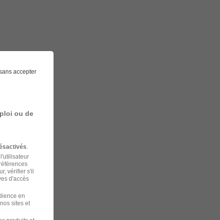
sans accepter
ploi ou de
ésactivés
.
'utilisateur
préférences
 vérifier s'il
ves d'accès
udience en
nos sites et