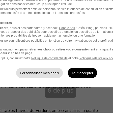
ettent également d’observer le comportement de nos utilisateurs afin d'améliorer no
igation dans nos sites beaucoup plus rapide et fluide.
u traceurs permettent enfin de personnaliser les interfaces de consultation et d'eff
personnalisée des offres d'emploi ou de formations proposées.
icitaires
accord
, nous et nos partenaires (Facebook,
Google Ads
, Critéo, Bing,) pouvons util
 vous proposer des publicités pour des offres d’emploi ou des offres de formations
ter vos probabilités de trouver rapidement un emploi ou une formation.
es personnalisent ces publicités en fonction de votre navigation, de votre profil et 
à tout moment
paramétrer vos choix
ou
retirer votre consentement
en cliquant s
raceurs
" en bas de page.
r plus, consultez notre
Politique de confidentialité
et notre
Politique relative aux co
ert !
Personnaliser mes choix
Tout accepter
és d’espaces verts, Nature Urbaine Conseils et
, sont dédiées à la création et à l’entretien de
9 de plus
itables havres de verdure, améliorant ainsi la qualité