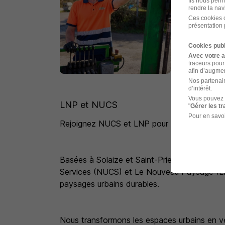
Ils nous perm
rendre la nav
Ces cookies o
présentation 
Cookies publ
Avec votre 
traceurs pour
afin d’augmen
Nos partenair
d’intérêt.
Vous pouvez 
LNP et NUCS
"
Gérer les t
Pour en savoi
Rejoignez NUCS et LNP pour un avenir plus v
Basées à Solaize et Saint-Priest, nos sociét
Services (NUCS) et Le Nouveau Paysage (LNP)
paysages urbains durables.
Nous transformons les espaces urbains en vér