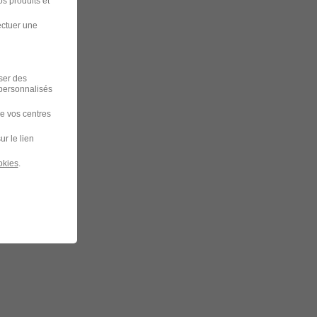
s produits et
ectuer une
iser des
 personnalisés
de vos centres
ur le lien
okies
.