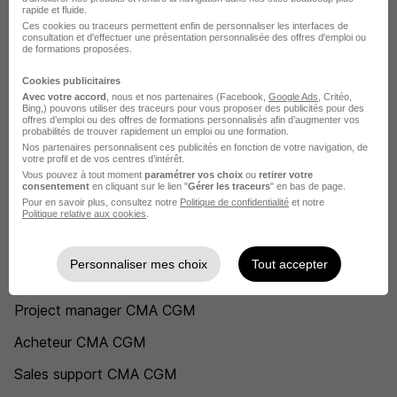
rapide et fluide.
CMA CGM Baie-Mahault
Ces cookies ou traceurs permettent enfin de personnaliser les interfaces de
consultation et d'effectuer une présentation personnalisée des offres d'emploi ou
de formations proposées.
CMA CGM Lyon
Cookies publicitaires
CMA CGM Montoir-de-Bretagne
Avec votre accord
, nous et nos partenaires (Facebook,
Google Ads
, Critéo,
Bing,) pouvons utiliser des traceurs pour vous proposer des publicités pour des
CMA CGM Courbevoie
offres d’emploi ou des offres de formations personnalisés afin d’augmenter vos
probabilités de trouver rapidement un emploi ou une formation.
Nos partenaires personnalisent ces publicités en fonction de votre navigation, de
Voir plus
votre profil et de vos centres d’intérêt.
Vous pouvez à tout moment
paramétrer vos choix
ou
retirer votre
Voir toutes les offres par ville chez CMA CGM
consentement
en cliquant sur le lien "
Gérer les traceurs
" en bas de page.
Pour en savoir plus, consultez notre
Politique de confidentialité
et notre
Politique relative aux cookies
.
Postuler chez CMA CGM par Métier
Personnaliser mes choix
Tout accepter
Product owner CMA CGM
Project manager CMA CGM
Acheteur CMA CGM
Sales support CMA CGM