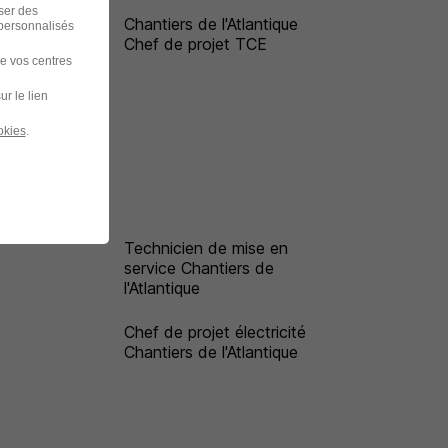
iser des
Chantiers de l'Atlantique
 personnalisés
t
Chef de projet TCE
de vos centres
ur le lien
okies
.
Technicien de mise en
service Chantiers de
l'Atlantique
Chef de projet électricité
Chantiers de l'Atlantique