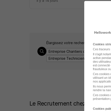
il y a 14 jours
Hellowork
Élargissez votre recherche de
Technic
Cookies str
Ces traceurs
Entreprise Chantiers de l'Atlantique
Il s'agit not
Entreprise Technicien travaux
active pendan
des utilisateu
est connecté 
frauduleux ou 
Ces cookies o
utilisant un 
nos applicatio
Ils nous perm
rendre la nav
Ces cookies o
présentation 
Le Recrutement chez Chantiers
Cookies publ