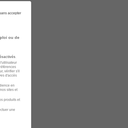
sans accepter
ploi ou de
ésactivés
.
'utilisateur
préférences
 vérifier s'il
ves d'accès
udience en
nos sites et
s produits et
ectuer une