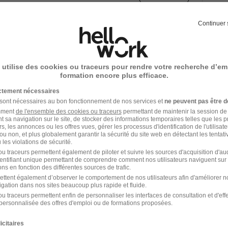
Continuer 
1
 utilise des cookies ou traceurs pour rendre votre recherche d’em
formation encore plus efficace.
ien travaux
chez
Chantiers de l'Atlantique
ictement nécessaires
 sont nécessaires au bon fonctionnement de nos services et
ne peuvent pas être d
Emploi Technicien travaux
amment
de l'ensemble des cookies ou traceurs
permettant de maintenir la session de l
t sa navigation sur le site, de stocker des informations temporaires telles que les 
rs, les annonces ou les offres vues, gérer les processus d'identification de l'utilisateur,
ou non, et plus globalement garantir la sécurité du site web en détectant les tentati
les violations de sécurité.
u traceurs permettent également de piloter et suivre les sources d'acquisition d'a
identifiant unique permettant de comprendre comment nos utilisateurs naviguent sur 
ns en fonction des différentes sources de trafic.
ettent également d’observer le comportement de nos utilisateurs afin d'améliorer no
igation dans nos sites beaucoup plus rapide et fluide.
u traceurs permettent enfin de personnaliser les interfaces de consultation et d'eff
personnalisée des offres d'emploi ou de formations proposées.
 de l'Atlantique dans le domaine BTP
icitaires