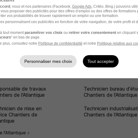
icitaires
accord
tiers de l'Atlantique
, nous et nos partenaires (Facebook,
Google Ads
Chantiers de l'Atlantique
, Critéo, Bing,) pouvons util
 vous proposer des publicités pour des offres d’emploi ou des offres de formations
énieur en génie
Technicien conception
ter vos probabilités de trouver rapidement un emploi ou une formation.
anique
mécanique
es personnalisent ces publicités en fonction de votre navigation, de votre profil et 
tiers de l'Atlantique
à tout moment
paramétrer vos choix
ou
retirer votre consentement
en cliquant s
raceurs
" en bas de page.
énieur amélioration
r plus, consultez notre
Politique de confidentialité
et notre
Politique relative aux co
tinue
Personnaliser mes choix
Tout accepter
lantique par Métier
ponsable de travaux
Technicien bureau d'ét
tiers de l'Atlantique
Chantiers de l'Atlantique
hnicien de mise en
Technicien industrialisat
vice Chantiers de
Chantiers de l'Atlantique
lantique
e l'Atlantique