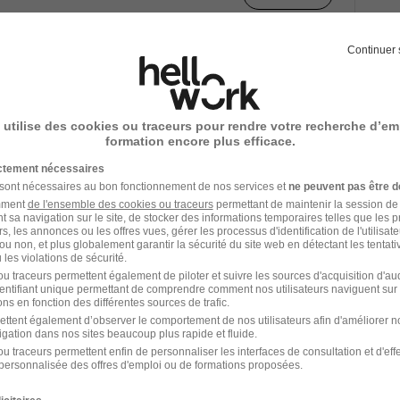
Continuer 
1
 utilise des cookies ou traceurs pour rendre votre recherche d’em
formation encore plus efficace.
r en électricité
chez
Chantiers de l'Atlantique
ictement nécessaires
Emploi Projeteur en électricité
 sont nécessaires au bon fonctionnement de nos services et
ne peuvent pas être d
amment
de l'ensemble des cookies ou traceurs
permettant de maintenir la session de l
t sa navigation sur le site, de stocker des informations temporaires telles que les 
rs, les annonces ou les offres vues, gérer les processus d'identification de l'utilisateur,
ou non, et plus globalement garantir la sécurité du site web en détectant les tentati
les violations de sécurité.
u traceurs permettent également de piloter et suivre les sources d'acquisition d'a
identifiant unique permettant de comprendre comment nos utilisateurs naviguent sur 
ns en fonction des différentes sources de trafic.
ettent également d’observer le comportement de nos utilisateurs afin d'améliorer no
igation dans nos sites beaucoup plus rapide et fluide.
u traceurs permettent enfin de personnaliser les interfaces de consultation et d'eff
personnalisée des offres d'emploi ou de formations proposées.
de l'Atlantique dans le domaine Ingénieri