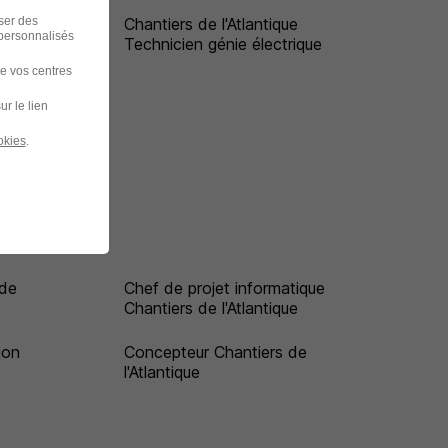
iser des
Chantiers de l'Atlantique
 personnalisés
Technicien génie électrique
de vos centres
ur le lien
okies
.
ude
Chef de projet informatique
Chantiers de l'Atlantique
ion
Concepteur Chantiers de
l'Atlantique