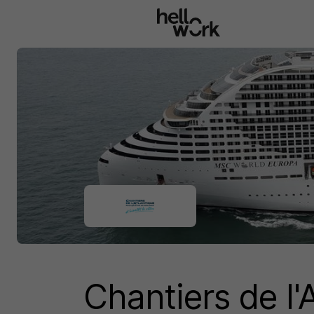
Aller au contenu principal
Chantiers de l'A