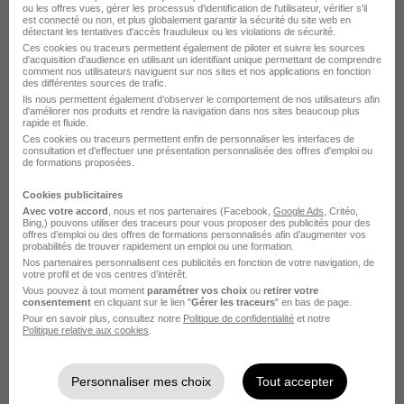
ou les offres vues, gérer les processus d'identification de l'utilisateur, vérifier s'il
Chantiers de l'Atlantique Ingénieur en mécanique
est connecté ou non, et plus globalement garantir la sécurité du site web en
détectant les tentatives d'accès frauduleux ou les violations de sécurité.
Chantiers de l'Atlantique Projeteur en électricité
Ces cookies ou traceurs permettent également de piloter et suivre les sources
d'acquisition d'audience en utilisant un identifiant unique permettant de comprendre
comment nos utilisateurs naviguent sur nos sites et nos applications en fonction
Voir plus
des différentes sources de trafic.
Ils nous permettent également d’observer le comportement de nos utilisateurs afin
d'améliorer nos produits et rendre la navigation dans nos sites beaucoup plus
Postuler chez Chantiers de l'Atlantique
rapide et fluide.
Ces cookies ou traceurs permettent enfin de personnaliser les interfaces de
par Métier
consultation et d'effectuer une présentation personnalisée des offres d'emploi ou
de formations proposées.
Cookies publicitaires
Superviseur de travaux Chantiers de l'Atlantique
Avec votre accord
, nous et nos partenaires (Facebook,
Google Ads
, Critéo,
Bing,) pouvons utiliser des traceurs pour vous proposer des publicités pour des
Responsable de travaux Chantiers de l'Atlantique
offres d’emploi ou des offres de formations personnalisés afin d’augmenter vos
probabilités de trouver rapidement un emploi ou une formation.
Nos partenaires personnalisent ces publicités en fonction de votre navigation, de
Technicien bureau d'étude Chantiers de l'Atlantique
votre profil et de vos centres d’intérêt.
Vous pouvez à tout moment
paramétrer vos choix
ou
retirer votre
Chef de projet informatique Chantiers de l'Atlantique
consentement
en cliquant sur le lien "
Gérer les traceurs
" en bas de page.
Pour en savoir plus, consultez notre
Politique de confidentialité
et notre
Ingénieur Chantiers de l'Atlantique
Politique relative aux cookies
.
Technicien de mise en service Chantiers de l'Atlantique
Personnaliser mes choix
Tout accepter
Voir plus