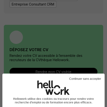
Entreprise Consultant CRM
DÉPOSEZ VOTRE CV
Rendez votre CV accessible à l’ensemble des
recruteurs de la CVthèque Hellowork.
Rendre mon CV visible
Continuer sans accepter
Hellowork utilise des cookies ou traceurs pour rendre votre
Le Recrutement chez CGI dans le
recherche d’emploi ou de formation encore plus efficace.