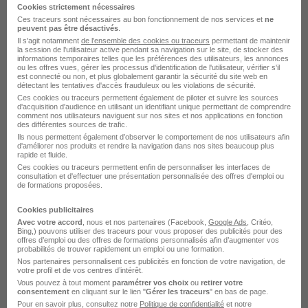
domaine Informatique
Cookies strictement nécessaires
Ces traceurs sont nécessaires au bon fonctionnement de nos services et
ne
peuvent pas être désactivés
.
Il s'agit notamment
de l'ensemble des cookies ou traceurs
permettant de maintenir
CGI Tech lead
la session de l'utilisateur active pendant sa navigation sur le site, de stocker des
informations temporaires telles que les préférences des utilisateurs, les annonces
CGI Développeur
ou les offres vues, gérer les processus d'identification de l'utilisateur, vérifier s'il
est connecté ou non, et plus globalement garantir la sécurité du site web en
détectant les tentatives d'accès frauduleux ou les violations de sécurité.
CGI Consultant SAP
Ces cookies ou traceurs permettent également de piloter et suivre les sources
d'acquisition d'audience en utilisant un identifiant unique permettant de comprendre
CGI Consultant data
comment nos utilisateurs naviguent sur nos sites et nos applications en fonction
des différentes sources de trafic.
Ils nous permettent également d’observer le comportement de nos utilisateurs afin
CGI Développeur Java
d'améliorer nos produits et rendre la navigation dans nos sites beaucoup plus
rapide et fluide.
CGI Ingénieur sécurité informatique
Ces cookies ou traceurs permettent enfin de personnaliser les interfaces de
consultation et d'effectuer une présentation personnalisée des offres d'emploi ou
de formations proposées.
Voir plus
Cookies publicitaires
Avec votre accord
, nous et nos partenaires (Facebook,
Google Ads
, Critéo,
Postuler chez CGI par Métier
Bing,) pouvons utiliser des traceurs pour vous proposer des publicités pour des
offres d’emploi ou des offres de formations personnalisés afin d’augmenter vos
probabilités de trouver rapidement un emploi ou une formation.
Nos partenaires personnalisent ces publicités en fonction de votre navigation, de
Ingénieur CGI
votre profil et de vos centres d’intérêt.
Vous pouvez à tout moment
paramétrer vos choix
ou
retirer votre
Data engineer CGI
consentement
en cliquant sur le lien "
Gérer les traceurs
" en bas de page.
Pour en savoir plus, consultez notre
Politique de confidentialité
et notre