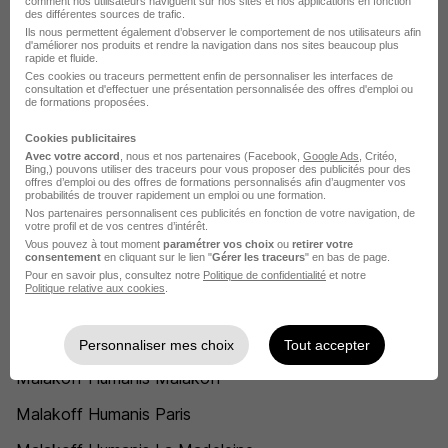
comment nos utilisateurs naviguent sur nos sites et nos applications en fonction
des différentes sources de trafic.
Gestionnaire client Malakoff Humanis
Ils nous permettent également d’observer le comportement de nos utilisateurs afin
d'améliorer nos produits et rendre la navigation dans nos sites beaucoup plus
rapide et fluide.
Chargé d'affaires entreprises Malakoff Humanis
Ces cookies ou traceurs permettent enfin de personnaliser les interfaces de
consultation et d'effectuer une présentation personnalisée des offres d'emploi ou
Conseiller en ligne Malakoff Humanis
de formations proposées.
Assistant de gestion Malakoff Humanis
Cookies publicitaires
Avec votre accord
, nous et nos partenaires (Facebook,
Google Ads
, Critéo,
Chargé de la relation client Malakoff Humanis
Bing,) pouvons utiliser des traceurs pour vous proposer des publicités pour des
offres d’emploi ou des offres de formations personnalisés afin d’augmenter vos
probabilités de trouver rapidement un emploi ou une formation.
Voir plus
Nos partenaires personnalisent ces publicités en fonction de votre navigation, de
votre profil et de vos centres d’intérêt.
Voir toutes les offres par métier chez Malakoff Humanis
Vous pouvez à tout moment
paramétrer vos choix
ou
retirer votre
consentement
en cliquant sur le lien "
Gérer les traceurs
" en bas de page.
Pour en savoir plus, consultez notre
Politique de confidentialité
et notre
L'emploi chez Malakoff Humanis par
Politique relative aux cookies
.
Ville
Personnaliser mes choix
Tout accepter
Malakoff Humanis Malakoff
Malakoff Humanis Paris