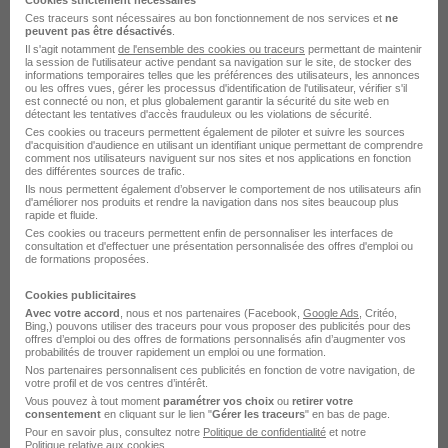
Conducteur de Travaux H/F
Ces traceurs sont nécessaires au bon fonctionnement de nos services et
ne
peuvent pas être désactivés
.
Il s'agit notamment
de l'ensemble des cookies ou traceurs
permettant de maintenir
Paris - Trappes
CDI
la session de l'utilisateur active pendant sa navigation sur le site, de stocker des
informations temporaires telles que les préférences des utilisateurs, les annonces
ou les offres vues, gérer les processus d'identification de l'utilisateur, vérifier s'il
Cette offre n’est plus disponible depuis le 09/10/25
est connecté ou non, et plus globalement garantir la sécurité du site web en
détectant les tentatives d'accès frauduleux ou les violations de sécurité.
Ces cookies ou traceurs permettent également de piloter et suivre les sources
d'acquisition d'audience en utilisant un identifiant unique permettant de comprendre
Dessinateur - Projeteur en Métallerie
comment nos utilisateurs naviguent sur nos sites et nos applications en fonction
des différentes sources de trafic.
H/F
Ils nous permettent également d’observer le comportement de nos utilisateurs afin
d'améliorer nos produits et rendre la navigation dans nos sites beaucoup plus
rapide et fluide.
Pontchâteau - 44
Intérim
28 000 - 40 000 € / an
Ces cookies ou traceurs permettent enfin de personnaliser les interfaces de
consultation et d'effectuer une présentation personnalisée des offres d'emploi ou
de formations proposées.
Cette offre n’est plus disponible depuis le 24/09/25
Cookies publicitaires
Avec votre accord
, nous et nos partenaires (Facebook,
Google Ads
, Critéo,
Dessinateur - Projeteur en Métallerie
Bing,) pouvons utiliser des traceurs pour vous proposer des publicités pour des
offres d’emploi ou des offres de formations personnalisés afin d’augmenter vos
H/F
probabilités de trouver rapidement un emploi ou une formation.
Nos partenaires personnalisent ces publicités en fonction de votre navigation, de
votre profil et de vos centres d’intérêt.
Pontchâteau - 44
CDI
28 000 - 38 000 € / an
Vous pouvez à tout moment
paramétrer vos choix
ou
retirer votre
consentement
en cliquant sur le lien "
Gérer les traceurs
" en bas de page.
Pour en savoir plus, consultez notre
Politique de confidentialité
et notre
Cette offre n’est plus disponible depuis le 06/09/25
Politique relative aux cookies
.