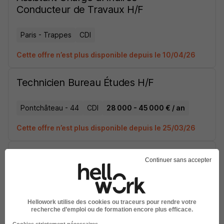
Conducteur de Travaux H/F
Paris - Trappes
CDI
Cette offre n’est plus disponible depuis le 10/04/26
Technicien Bureau Études H/F
Pontchâteau - 44
CDI
28 000 - 45 000 € / an
Cette offre n’est plus disponible depuis le 25/03/26
Chargé d'Affaires BTP H/F
Continuer sans accepter
Pontchâteau - Paris
CDI
40 000 - 60 000 € / an
Cette offre n’est plus disponible depuis le 09/02/26
Hellowork utilise des cookies ou traceurs pour rendre votre
recherche d’emploi ou de formation encore plus efficace.
Cookies strictement nécessaires