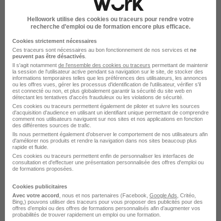
Le Recrutement chez Boulangerie
Hellowork utilise des cookies ou traceurs pour rendre votre
recherche d’emploi ou de formation encore plus efficace.
Ange dans le domaine Vente
Cookies strictement nécessaires
Ces traceurs sont nécessaires au bon fonctionnement de nos services et
ne
Boulangerie Ange Vendeur
peuvent pas être désactivés
.
Il s'agit notamment
de l'ensemble des cookies ou traceurs
permettant de maintenir
la session de l'utilisateur active pendant sa navigation sur le site, de stocker des
Boulangerie Ange Vendeur instruments musique
informations temporaires telles que les préférences des utilisateurs, les annonces
ou les offres vues, gérer les processus d'identification de l'utilisateur, vérifier s'il
est connecté ou non, et plus globalement garantir la sécurité du site web en
Boulangerie Ange Equipier de vente
détectant les tentatives d'accès frauduleux ou les violations de sécurité.
Ces cookies ou traceurs permettent également de piloter et suivre les sources
Boulangerie Ange Vendeuse boulangerie
d'acquisition d'audience en utilisant un identifiant unique permettant de comprendre
comment nos utilisateurs naviguent sur nos sites et nos applications en fonction
des différentes sources de trafic.
Boulangerie Ange Vendeur polyvalent
Ils nous permettent également d’observer le comportement de nos utilisateurs afin
d'améliorer nos produits et rendre la navigation dans nos sites beaucoup plus
Boulangerie Ange Web vendeur
rapide et fluide.
Ces cookies ou traceurs permettent enfin de personnaliser les interfaces de
Voir plus
consultation et d'effectuer une présentation personnalisée des offres d'emploi ou
de formations proposées.
Cookies publicitaires
Postuler chez Boulangerie Ange par
Avec votre accord
, nous et nos partenaires (Facebook,
Google Ads
, Critéo,
Bing,) pouvons utiliser des traceurs pour vous proposer des publicités pour des
Métier
offres d’emploi ou des offres de formations personnalisés afin d’augmenter vos
probabilités de trouver rapidement un emploi ou une formation.