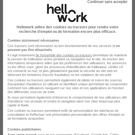
Continuer sans accepter
Entreprise Trignac
Hellowork utilise des cookies ou traceurs pour rendre votre
recherche d’emploi ou de formation encore plus efficace.
Cookies strictement nécessaires
Ces traceurs sont nécessaires au bon fonctionnement de nos services et
ne
peuvent pas être désactivés
.
Il s'agit notamment
de l'ensemble des cookies ou traceurs
permettant de maintenir
la session de l'utilisateur active pendant sa navigation sur le site, de stocker des
informations temporaires telles que les préférences des utilisateurs, les annonces
DÉPOSEZ VOTRE CV
ou les offres vues, gérer les processus d'identification de l'utilisateur, vérifier s'il
est connecté ou non, et plus globalement garantir la sécurité du site web en
Rendez votre CV accessible à l’ensemble des
détectant les tentatives d'accès frauduleux ou les violations de sécurité.
recruteurs de la CVthèque Hellowork.
Ces cookies ou traceurs permettent également de piloter et suivre les sources
d'acquisition d'audience en utilisant un identifiant unique permettant de comprendre
comment nos utilisateurs naviguent sur nos sites et nos applications en fonction
des différentes sources de trafic.
Rendre mon CV visible
Ils nous permettent également d’observer le comportement de nos utilisateurs afin
d'améliorer nos produits et rendre la navigation dans nos sites beaucoup plus
rapide et fluide.
Ces cookies ou traceurs permettent enfin de personnaliser les interfaces de
consultation et d'effectuer une présentation personnalisée des offres d'emploi ou
de formations proposées.
Cookies publicitaires
Boulanger recrute autour de Trignac
Avec votre accord
, nous et nos partenaires (Facebook,
Google Ads
, Critéo,