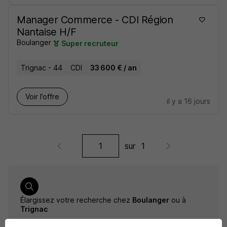
Manager Commerce - CDI Région
Nantaise H/F
Boulanger
Super recruteur
Trignac - 44
CDI
33 600 € / an
Voir l’offre
il y a 16 jours
sur
1
Élargissez votre recherche chez
Boulanger
ou à
Trignac
Entreprise Boulanger
Emploi Trignac