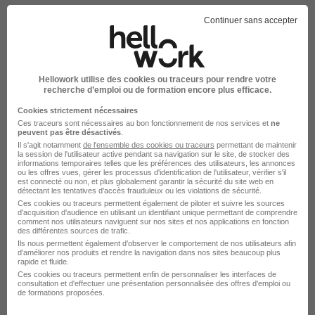
Continuer sans accepter
sur
1
Hellowork utilise des cookies ou traceurs pour rendre votre
recherche d’emploi ou de formation encore plus efficace.
Élargissez votre recherche chez
Boulanger
ou à
Paris
Cookies strictement nécessaires
Ces traceurs sont nécessaires au bon fonctionnement de nos services et
ne
Entreprise Boulanger
Emploi Paris
peuvent pas être désactivés
.
Il s'agit notamment
de l'ensemble des cookies ou traceurs
permettant de maintenir
Entreprise Paris
la session de l'utilisateur active pendant sa navigation sur le site, de stocker des
informations temporaires telles que les préférences des utilisateurs, les annonces
ou les offres vues, gérer les processus d'identification de l'utilisateur, vérifier s'il
est connecté ou non, et plus globalement garantir la sécurité du site web en
détectant les tentatives d'accès frauduleux ou les violations de sécurité.
Ces cookies ou traceurs permettent également de piloter et suivre les sources
d'acquisition d'audience en utilisant un identifiant unique permettant de comprendre
comment nos utilisateurs naviguent sur nos sites et nos applications en fonction
des différentes sources de trafic.
Ils nous permettent également d’observer le comportement de nos utilisateurs afin
d'améliorer nos produits et rendre la navigation dans nos sites beaucoup plus
rapide et fluide.
Ces cookies ou traceurs permettent enfin de personnaliser les interfaces de
consultation et d'effectuer une présentation personnalisée des offres d'emploi ou
DÉPOSEZ VOTRE CV
de formations proposées.
Rendez votre CV accessible à l’ensemble des