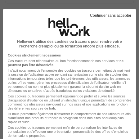
Continuer sans accepter
sur
1
Hellowork utilise des cookies ou traceurs pour rendre votre
recherche d’emploi ou de formation encore plus efficace.
Élargissez votre recherche chez
Boulanger
ou à
Cookies strictement nécessaires
Nîmes
Ces traceurs sont nécessaires au bon fonctionnement de nos services et
ne
peuvent pas être désactivés
.
Il s'agit notamment
de l'ensemble des cookies ou traceurs
permettant de maintenir
Entreprise Boulanger
Emploi Nîmes
la session de l'utilisateur active pendant sa navigation sur le site, de stocker des
informations temporaires telles que les préférences des utilisateurs, les annonces
Entreprise Nîmes
ou les offres vues, gérer les processus d'identification de l'utilisateur, vérifier s'il
est connecté ou non, et plus globalement garantir la sécurité du site web en
détectant les tentatives d'accès frauduleux ou les violations de sécurité.
Ces cookies ou traceurs permettent également de piloter et suivre les sources
d'acquisition d'audience en utilisant un identifiant unique permettant de comprendre
comment nos utilisateurs naviguent sur nos sites et nos applications en fonction
des différentes sources de trafic.
Ils nous permettent également d’observer le comportement de nos utilisateurs afin
d'améliorer nos produits et rendre la navigation dans nos sites beaucoup plus
rapide et fluide.
Ces cookies ou traceurs permettent enfin de personnaliser les interfaces de
consultation et d'effectuer une présentation personnalisée des offres d'emploi ou
de formations proposées.