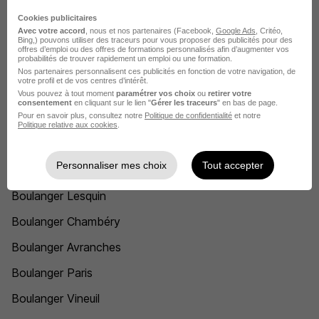
DÉPOSEZ VOTRE CV
Rendez votre CV accessible à l’ensemble des
Cookies publicitaires
recruteurs de la CVthèque Hellowork.
Avec votre accord
, nous et nos partenaires (Facebook,
Google Ads
, Critéo,
Bing,) pouvons utiliser des traceurs pour vous proposer des publicités pour des
offres d’emploi ou des offres de formations personnalisés afin d’augmenter vos
probabilités de trouver rapidement un emploi ou une formation.
Rendre mon CV visible
Nos partenaires personnalisent ces publicités en fonction de votre navigation, de
votre profil et de vos centres d’intérêt.
Vous pouvez à tout moment
paramétrer vos choix
ou
retirer votre
consentement
en cliquant sur le lien "
Gérer les traceurs
" en bas de page.
Pour en savoir plus, consultez notre
Politique de confidentialité
et notre
Politique relative aux cookies
.
L'emploi chez Boulanger par Ville
Personnaliser mes choix
Tout accepter
Boulanger Lesquin
Boulanger Chambéry
Boulanger Avranches
Boulanger Paris
Boulanger Vineuil