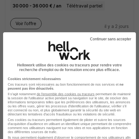
30 000 - 36 000 € / an
Télétravail partiel
Voir l’offre
il y a 2 jours
Continuer sans accepter
Ingénieur Validation Mécanique -
Capteurs de Température - Nucléaire
H/F
Hellowork utilise des cookies ou traceurs pour rendre votre
recherche d’emploi ou de formation encore plus efficace.
Meyzieu - 69
CDI
40 000 - 45 000 € / an
Cookies strictement nécessaires
Ces traceurs sont nécessaires au bon fonctionnement de nos services et
ne
peuvent pas être désactivés
.
Voir l’offre
il y a 2 jours
Il s'agit notamment
de l'ensemble des cookies ou traceurs
permettant de maintenir
la session de l'utilisateur active pendant sa navigation sur le site, de stocker des
informations temporaires telles que les préférences des utilisateurs, les annonces
ou les offres vues, gérer les processus d'identification de l'utilisateur, vérifier s'il
Ingénieur Mécanique R&D - Machines
est connecté ou non, et plus globalement garantir la sécurité du site web en
détectant les tentatives d'accès frauduleux ou les violations de sécurité.
Spéciales H/F
Ces cookies ou traceurs permettent également de piloter et suivre les sources
d'acquisition d'audience en utilisant un identifiant unique permettant de comprendre
comment nos utilisateurs naviguent sur nos sites et nos applications en fonction
des différentes sources de trafic.
Saint-Rémy-de-la-Vanne - 77
CDI
Ils nous permettent également d’observer le comportement de nos utilisateurs afin