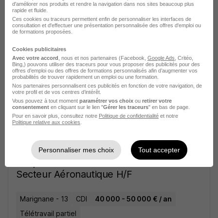
d'améliorer nos produits et rendre la navigation dans nos sites beaucoup plus
45 000 - 50 000 € / an
rapide et fluide.
Ces cookies ou traceurs permettent enfin de personnaliser les interfaces de
consultation et d'effectuer une présentation personnalisée des offres d'emploi ou
de formations proposées.
Voir l’offre
il y a 3 jours
Cookies publicitaires
Avec votre accord
, nous et nos partenaires (Facebook,
Google Ads
, Critéo,
Bing,) pouvons utiliser des traceurs pour vous proposer des publicités pour des
Chef de Projet Industrialisation - Carte
offres d’emploi ou des offres de formations personnalisés afin d’augmenter vos
Electronique H/F
probabilités de trouver rapidement un emploi ou une formation.
Nos partenaires personnalisent ces publicités en fonction de votre navigation, de
votre profil et de vos centres d’intérêt.
Vous pouvez à tout moment
paramétrer vos choix
ou
retirer votre
Antibes - 06
Indépendant
Télétravail partiel
consentement
en cliquant sur le lien "
Gérer les traceurs
" en bas de page.
Pour en savoir plus, consultez notre
Politique de confidentialité
et notre
Politique relative aux cookies
.
Voir l’offre
il y a 3 jours
Personnaliser mes choix
Tout accepter
Responsable Contrôle Qualité -
Secteur Aéronautique H/F
Marignane - 13
CDI
40 000 - 50 000 € / an
Télétravail partiel