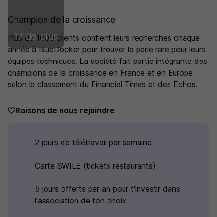
Champion de la croissance
17 de plus
Plus de 1000 clients confient leurs recherches chaque
année à BlueDocker pour trouver la perle rare pour leurs
équipes techniques. La société fait partie intégrante des
champions de la croissance en France et en Europe
selon le classement du Financial Times et des Echos.
Raisons de nous rejoindre
2 jours de télétravail par semaine
Carte SWILE (tickets restaurants)
5 jours offerts par an pour t'investir dans
l'association de ton choix