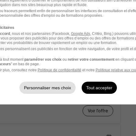
ettent également d’observer le comportement de nos utilisateurs afin d'améliorer no
igation dans nos sites beaucoup plus rapide et fluide.
u traceurs permettent enfin de personnaliser les interfaces de consultation et d'eff
personnalisée des offres d'emploi ou de formations proposées.
2x8 H/F
icitaires
accord
, nous et nos partenaires (Facebook,
Google Ads
, Critéo, Bing,) pouvons util
 vous proposer des publicités pour des offres d’emploi ou des offres de formations
 mois
ter vos probabilités de trouver rapidement un emploi ou une formation.
es personnalisent ces publicités en fonction de votre navigation, de votre profil et 
Voir l’offre
à tout moment
paramétrer vos choix
ou
retirer votre consentement
en cliquant s
raceurs
" en bas de page.
r plus, consultez notre
Politique de confidentialité
et notre
Politique relative aux co
H/F
Personnaliser mes choix
Tout accepter
mois
Voir l’offre