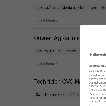
La Boissière-de-Montaigu - 85
Intérim
6 
il y a 6 heures
Ouvrier Agroalimentaire H/F
Les Brouzils - 85
Intérim
10,25 € / heure
Hellowork
il y a 6 heures
Cookies str
Ces traceurs
Il s'agit not
active pendan
Technicien CVC H/F
des utilisateu
est connecté 
frauduleux ou 
Saint-Nazaire - 44
Intérim
12,31 - 14 € /
Ces cookies o
utilisant un 
nos applicatio