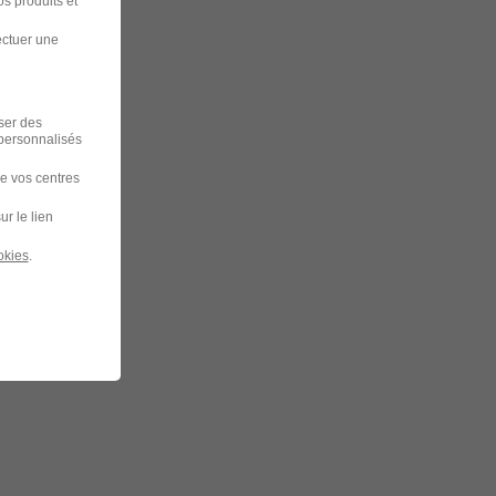
s produits et
ectuer une
iser des
 personnalisés
de vos centres
ur le lien
okies
.