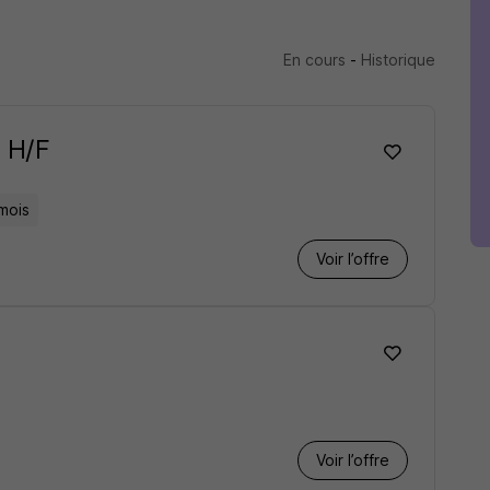
En cours
-
Historique
 H/F
mois
Voir l’offre
Voir l’offre