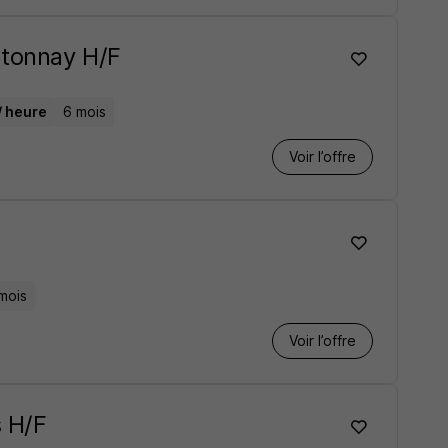
ntonnay H/F
/ heure
6 mois
Voir l’offre
mois
Voir l’offre
 H/F