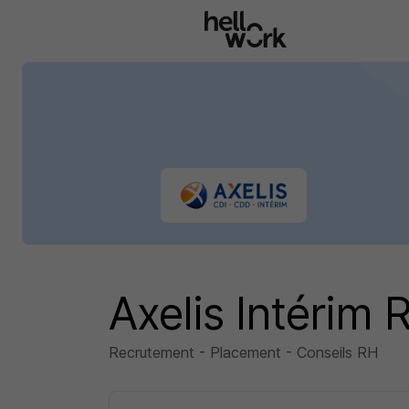
Aller au contenu principal
Axelis Intérim
Recrutement - Placement - Conseils RH