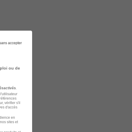
sans accepter
ploi ou de
ésactivés
.
'utilisateur
préférences
 vérifier s'il
ves d'accès
udience en
nos sites et