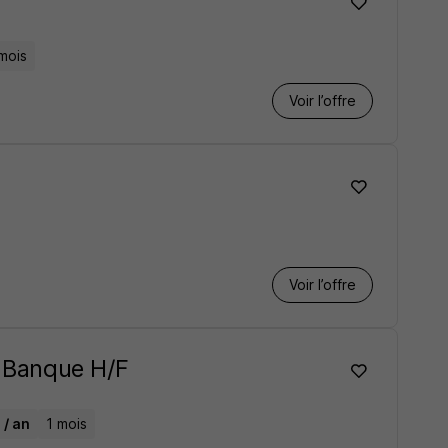
mois
Voir l’offre
Voir l’offre
e Banque H/F
 / an
1 mois