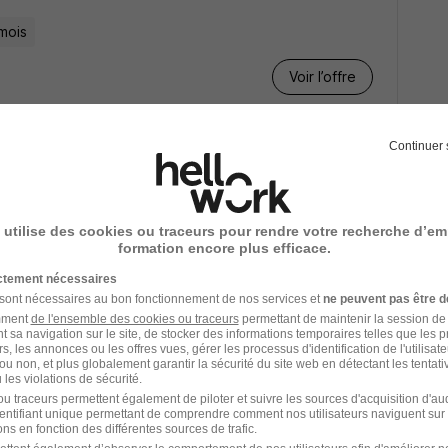
mois
Voir l’offre
Continuer 
3 mois
 utilise des cookies ou traceurs pour rendre votre recherche d’em
formation encore plus efficace.
Voir l’offre
ictement nécessaires
 sont nécessaires au bon fonctionnement de nos services et
ne peuvent pas être d
amment
de l'ensemble des cookies ou traceurs
permettant de maintenir la session de l
t sa navigation sur le site, de stocker des informations temporaires telles que les 
rs, les annonces ou les offres vues, gérer les processus d'identification de l'utilisateur,
ou non, et plus globalement garantir la sécurité du site web en détectant les tentati
les violations de sécurité.
 heure
1 mois
u traceurs permettent également de piloter et suivre les sources d'acquisition d'a
identifiant unique permettant de comprendre comment nos utilisateurs naviguent sur 
ns en fonction des différentes sources de trafic.
Voir l’offre