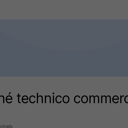
hé technico commerc
ionnels