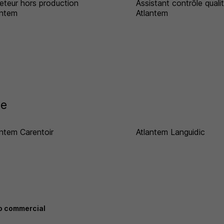
eteur hors production
Assistant contrôle quali
antem
Atlantem
le
antem Carentoir
Atlantem Languidic
o commercial