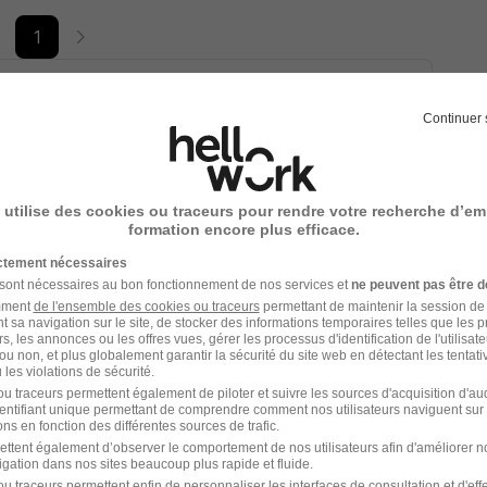
1
roduits 89 - 10 Btob H/F
Continuer 
000 € / an
05/05/26
 utilise des cookies ou traceurs pour rendre votre recherche d’em
formation encore plus efficace.
ictement nécessaires
roduits Btob H/F
 sont nécessaires au bon fonctionnement de nos services et
ne peuvent pas être d
amment
de l'ensemble des cookies ou traceurs
permettant de maintenir la session de l
t sa navigation sur le site, de stocker des informations temporaires telles que les 
rs, les annonces ou les offres vues, gérer les processus d'identification de l'utilisateur,
000 € / an
ou non, et plus globalement garantir la sécurité du site web en détectant les tentati
les violations de sécurité.
13/04/26
u traceurs permettent également de piloter et suivre les sources d'acquisition d'a
identifiant unique permettant de comprendre comment nos utilisateurs naviguent sur 
ns en fonction des différentes sources de trafic.
ettent également d’observer le comportement de nos utilisateurs afin d'améliorer no
igation dans nos sites beaucoup plus rapide et fluide.
 technico commercial
chez
Atlantem
u traceurs permettent enfin de personnaliser les interfaces de consultation et d'eff