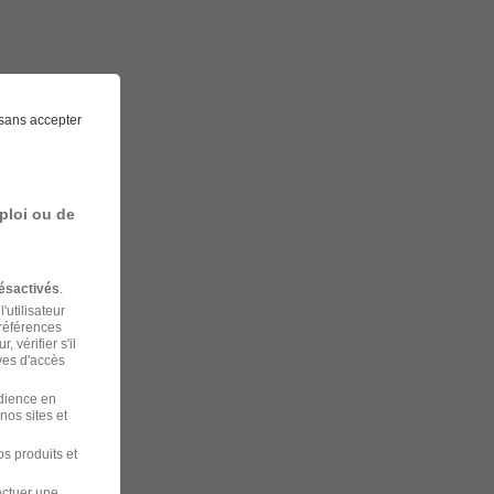
sans accepter
ploi ou de
ésactivés
.
'utilisateur
préférences
 vérifier s'il
ves d'accès
udience en
nos sites et
s produits et
ectuer une