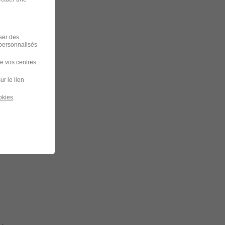
iser des
 personnalisés
de vos centres
ur le lien
okies
.