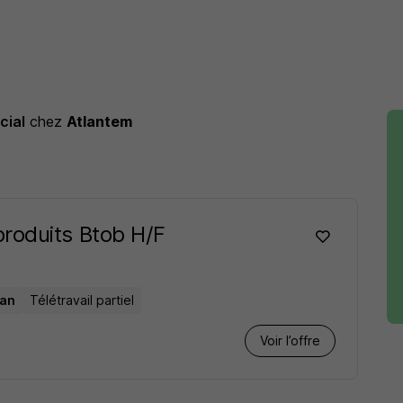
cial
chez
Atlantem
roduits Btob H/F
 an
Télétravail partiel
Voir l’offre