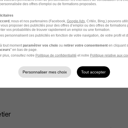
personnalisée des offres d'emploi ou de formations proposées.
 technico commercial
icitaires
al
accord
, nous et nos partenaires (Facebook,
Google Ads
, Critéo, Bing,) pouvons util
 vous proposer des publicités pour des offres d’emploi ou des offres de formations
ter vos probabilités de trouver rapidement un emploi ou une formation.
es personnalisent ces publicités en fonction de votre navigation, de votre profil et 
à tout moment
paramétrer vos choix
ou
retirer votre consentement
en cliquant s
raceurs
" en bas de page.
r plus, consultez notre
Politique de confidentialité
et notre
Politique relative aux co
m dans le domaine Commerce
Personnaliser mes choix
Tout accepter
tier