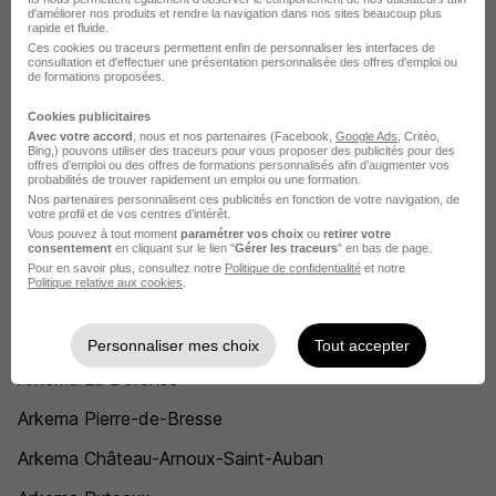
d'améliorer nos produits et rendre la navigation dans nos sites beaucoup plus
Chef de marché Arkema
rapide et fluide.
Ces cookies ou traceurs permettent enfin de personnaliser les interfaces de
Chargé de travaux Arkema
consultation et d'effectuer une présentation personnalisée des offres d'emploi ou
de formations proposées.
Ingénieur des procédés Arkema
Cookies publicitaires
Avec votre accord
, nous et nos partenaires (Facebook,
Google Ads
, Critéo,
Instrumentiste Arkema
Bing,) pouvons utiliser des traceurs pour vous proposer des publicités pour des
offres d’emploi ou des offres de formations personnalisés afin d’augmenter vos
Mécanicien de maintenance Arkema
probabilités de trouver rapidement un emploi ou une formation.
Nos partenaires personnalisent ces publicités en fonction de votre navigation, de
votre profil et de vos centres d’intérêt.
Voir plus
Vous pouvez à tout moment
paramétrer vos choix
ou
retirer votre
consentement
en cliquant sur le lien "
Gérer les traceurs
" en bas de page.
Voir toutes les offres par métier chez Arkema
Pour en savoir plus, consultez notre
Politique de confidentialité
et notre
Politique relative aux cookies
.
L'emploi chez Arkema par Ville
Personnaliser mes choix
Tout accepter
Arkema La Défense
Arkema Pierre-de-Bresse
Arkema Château-Arnoux-Saint-Auban