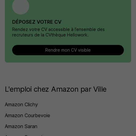
DÉPOSEZ VOTRE CV
Rendez votre CV accessible à l’ensemble des
recruteurs de la CVthèque Hellowork.
Rendre mon CV visible
L'emploi chez Amazon par Ville
Amazon Clichy
Amazon Courbevoie
Amazon Saran