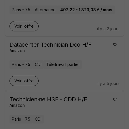
Paris - 75
Alternance
492,22 - 1 823,03 € / mois
Voir l’offre
il y a 2 jours
Datacenter Technician Dco H/F
Amazon
Paris - 75
CDI
Télétravail partiel
Voir l’offre
il y a 5 jours
Technicien·ne HSE - CDD H/F
Amazon
Paris - 75
CDI