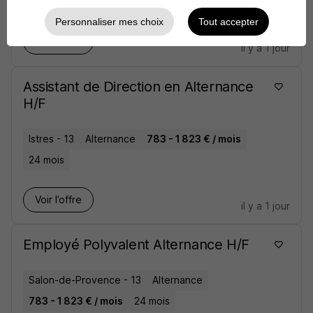
24 mois
Personnaliser mes choix
Tout accepter
Voir l’offre
il y a 1 jour
Assistant de Direction en Alternance
H/F
Istres - 13
Alternance
783 - 1 823 € / mois
24 mois
Voir l’offre
il y a 1 jour
Employé Polyvalent Alternance H/F
Salon-de-Provence - 13
Alternance
783 - 1 823 € / mois
24 mois