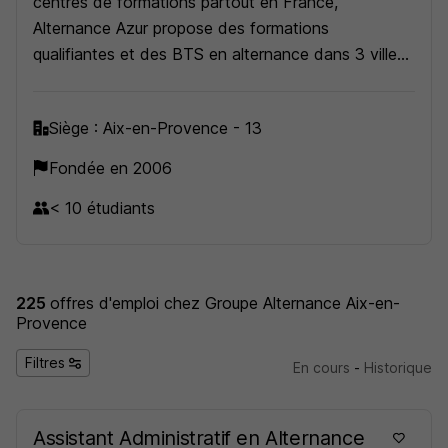
centres de formations partout en France,
Alternance Azur propose des formations
qualifiantes et des BTS en alternance dans 3 villes
en région Provence-Alpes-Côte d'Azur : Aix en
provence, Gap et Nice.
Siège : Aix-en-Provence - 13
Fondée en 2006
< 10 étudiants
225
offres d'emploi
chez Groupe Alternance Aix-en-
Provence
Filtres
En cours
-
Historique
Assistant Administratif en Alternance