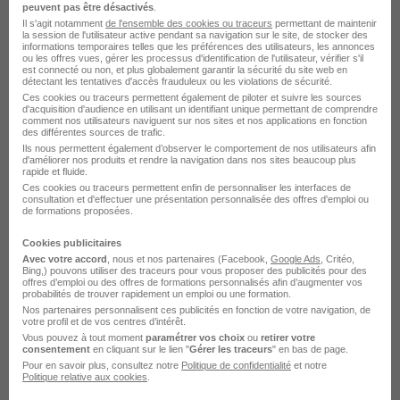
peuvent pas être désactivés
.
Il s'agit notamment
de l'ensemble des cookies ou traceurs
permettant de maintenir
la session de l'utilisateur active pendant sa navigation sur le site, de stocker des
informations temporaires telles que les préférences des utilisateurs, les annonces
Voir l’offre
il y a 1 jour
ou les offres vues, gérer les processus d'identification de l'utilisateur, vérifier s'il
est connecté ou non, et plus globalement garantir la sécurité du site web en
détectant les tentatives d'accès frauduleux ou les violations de sécurité.
Ces cookies ou traceurs permettent également de piloter et suivre les sources
Assistant Administratif en Alternance
d'acquisition d'audience en utilisant un identifiant unique permettant de comprendre
comment nos utilisateurs naviguent sur nos sites et nos applications en fonction
H/F
des différentes sources de trafic.
Ils nous permettent également d’observer le comportement de nos utilisateurs afin
d'améliorer nos produits et rendre la navigation dans nos sites beaucoup plus
rapide et fluide.
Salon-de-Provence - 13
Alternance
Ces cookies ou traceurs permettent enfin de personnaliser les interfaces de
783 - 1 823 € / mois
24 mois
consultation et d'effectuer une présentation personnalisée des offres d'emploi ou
de formations proposées.
Cookies publicitaires
Voir l’offre
il y a 1 jour
Avec votre accord
, nous et nos partenaires (Facebook,
Google Ads
, Critéo,
Bing,) pouvons utiliser des traceurs pour vous proposer des publicités pour des
offres d’emploi ou des offres de formations personnalisés afin d’augmenter vos
probabilités de trouver rapidement un emploi ou une formation.
Conseiller de Vente en Alternance
Nos partenaires personnalisent ces publicités en fonction de votre navigation, de
votre profil et de vos centres d’intérêt.
H/F
Vous pouvez à tout moment
paramétrer vos choix
ou
retirer votre
consentement
en cliquant sur le lien "
Gérer les traceurs
" en bas de page.
Pour en savoir plus, consultez notre
Politique de confidentialité
et notre
Istres - 13
Alternance
783 - 1 823 € / mois
Politique relative aux cookies
.