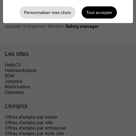
Voir toutes les offres par métier chez Alstom
Personnaliser mes choix
Tout accepter
Accueil
Entreprise
Alstom
Safety manager
Les sites
HelloCV
Helloworkplace
BDM
Jobijoba
Maformation
Diplomeo
L'emploi
Offres d'emploi par métier
Offres d'emploi par ville
Offres d'emploi par entreprise
Offres d'emploi par mots clés