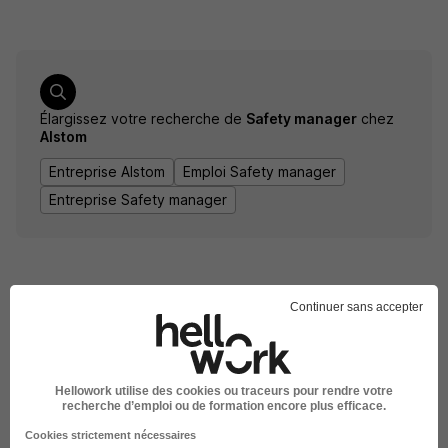
Élargissez votre recherche de
Safety manager
chez
Alstom
Entreprise Alstom
Emploi Safety manager
Entreprise Safety manager
Continuer sans accepter
DÉPOSEZ VOTRE CV
Hellowork utilise des cookies ou traceurs pour rendre votre
recherche d’emploi ou de formation encore plus efficace.
Rendez votre CV accessible à l’ensemble des
recruteurs de la CVthèque Hellowork.
Cookies strictement nécessaires