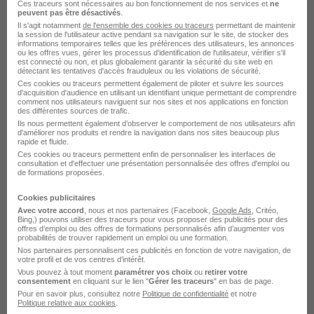
Ces traceurs sont nécessaires au bon fonctionnement de nos services et
ne
peuvent pas être désactivés
.
Rendre mon CV visible
Il s'agit notamment
de l'ensemble des cookies ou traceurs
permettant de maintenir
la session de l'utilisateur active pendant sa navigation sur le site, de stocker des
informations temporaires telles que les préférences des utilisateurs, les annonces
ou les offres vues, gérer les processus d'identification de l'utilisateur, vérifier s'il
est connecté ou non, et plus globalement garantir la sécurité du site web en
détectant les tentatives d'accès frauduleux ou les violations de sécurité.
Ces cookies ou traceurs permettent également de piloter et suivre les sources
d'acquisition d'audience en utilisant un identifiant unique permettant de comprendre
comment nos utilisateurs naviguent sur nos sites et nos applications en fonction
Postuler chez Alstom par Métier
des différentes sources de trafic.
Ils nous permettent également d’observer le comportement de nos utilisateurs afin
d'améliorer nos produits et rendre la navigation dans nos sites beaucoup plus
rapide et fluide.
Contrôleur de gestion Alstom
Ces cookies ou traceurs permettent enfin de personnaliser les interfaces de
consultation et d'effectuer une présentation personnalisée des offres d'emploi ou
de formations proposées.
Contrôleur de qualité Alstom
Cookies publicitaires
Designer industriel Alstom
Avec votre accord
, nous et nos partenaires (Facebook,
Google Ads
, Critéo,
Bing,) pouvons utiliser des traceurs pour vous proposer des publicités pour des
Ingénieur qualité logiciel Alstom
offres d’emploi ou des offres de formations personnalisés afin d’augmenter vos
probabilités de trouver rapidement un emploi ou une formation.
Ingénieur test logiciel Alstom
Nos partenaires personnalisent ces publicités en fonction de votre navigation, de
votre profil et de vos centres d’intérêt.
Vous pouvez à tout moment
paramétrer vos choix
ou
retirer votre
Responsable de programmes Alstom
consentement
en cliquant sur le lien "
Gérer les traceurs
" en bas de page.
Pour en savoir plus, consultez notre
Politique de confidentialité
et notre
Voir plus
Politique relative aux cookies
.