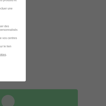
s produits et
ectuer une
iser des
 personnalisés
de vos centres
ur le lien
okies
.