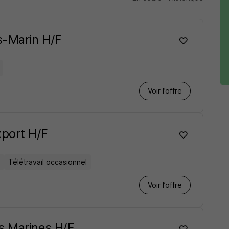
s-Marin H/F
Voir l’offre
port H/F
Télétravail occasionnel
Voir l’offre
s Marines H/F