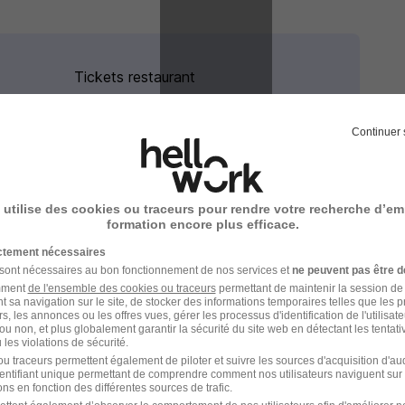
Tickets restaurant
4 de plus
Continuer 
Partenariat crèche d'entreprise
Locaux modernes
 utilise des cookies ou traceurs pour rendre votre recherche d’em
formation encore plus efficace.
ictement nécessaires
 sont nécessaires au bon fonctionnement de nos services et
ne peuvent pas être d
amment
de l'ensemble des cookies ou traceurs
permettant de maintenir la session de l
t sa navigation sur le site, de stocker des informations temporaires telles que les 
rs, les annonces ou les offres vues, gérer les processus d'identification de l'utilisateur,
ou non, et plus globalement garantir la sécurité du site web en détectant les tentati
les violations de sécurité.
u traceurs permettent également de piloter et suivre les sources d'acquisition d'a
identifiant unique permettant de comprendre comment nos utilisateurs naviguent sur 
ns en fonction des différentes sources de trafic.