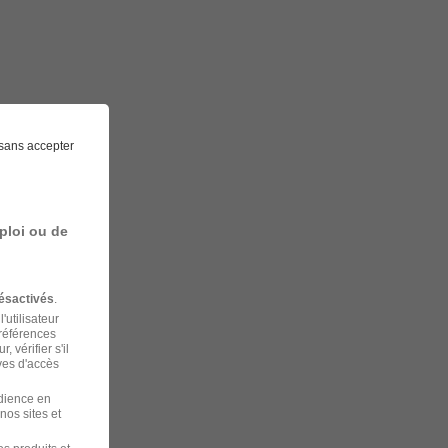
sans accepter
ploi ou de
ésactivés
.
'utilisateur
préférences
 vérifier s'il
ves d'accès
udience en
nos sites et