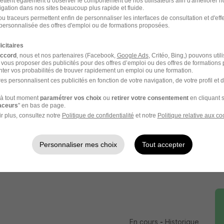
ettent également d’observer le comportement de nos utilisateurs afin d'améliorer no
n l'offre à laquelle vous postulez.
igation dans nos sites beaucoup plus rapide et fluide.
u traceurs permettent enfin de personnaliser les interfaces de consultation et d'eff
e votre candidature sous 48h
personnalisée des offres d'emploi ou de formations proposées.
icitaires
ntact RH de 15-20 minutes
accord
, nous et nos partenaires (Facebook,
Google Ads
, Critéo, Bing,) pouvons util
 vous proposer des publicités pour des offres d’emploi ou des offres de formations
ter vos probabilités de trouver rapidement un emploi ou une formation.
e contact RH et votre futur manager
es personnalisent ces publicités en fonction de votre navigation, de votre profil et 
N+2
à tout moment
paramétrer vos choix
ou
retirer votre consentement
en cliquant s
raceurs
" en bas de page.
r plus, consultez notre
Politique de confidentialité
et notre
Politique relative aux co
le que soit la suite donnée à votre candidature
Personnaliser mes choix
Tout accepter
En cours
-
Historique