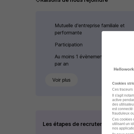
Mutuelle d'entreprise familiale et
performante
Participation
Au moins 1 évènement de cohésion
par an
Hellowork
Voir plus
Cookies str
Ces traceurs
Il s'agit not
active pendan
des utilisateu
est connecté 
frauduleux ou 
Ces cookies o
Les étapes de recrutement
utilisant un 
nos applicatio