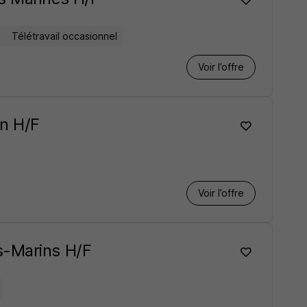
n
Télétravail occasionnel
Voir l’offre
on H/F
Voir l’offre
s-Marins H/F