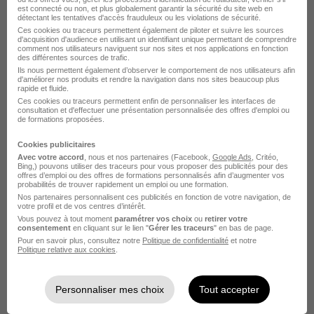
est connecté ou non, et plus globalement garantir la sécurité du site web en
détectant les tentatives d'accès frauduleux ou les violations de sécurité.
12,31 € / heure
Ces cookies ou traceurs permettent également de piloter et suivre les sources
d'acquisition d'audience en utilisant un identifiant unique permettant de comprendre
Cette offre n’est plus disponible depuis le 10/07/26
comment nos utilisateurs naviguent sur nos sites et nos applications en fonction
des différentes sources de trafic.
Ils nous permettent également d’observer le comportement de nos utilisateurs afin
d'améliorer nos produits et rendre la navigation dans nos sites beaucoup plus
Auxiliaire de Vie Auprès d'Enfants en
rapide et fluide.
Situation de Handicap H/F
Ces cookies ou traceurs permettent enfin de personnaliser les interfaces de
consultation et d'effectuer une présentation personnalisée des offres d'emploi ou
de formations proposées.
Saint-Geniès-de-Malgoirès - 30
CDI
Temps partiel
Cookies publicitaires
Avec votre accord
, nous et nos partenaires (Facebook,
Google Ads
, Critéo,
12,31 € / heure
Bing,) pouvons utiliser des traceurs pour vous proposer des publicités pour des
offres d’emploi ou des offres de formations personnalisés afin d’augmenter vos
probabilités de trouver rapidement un emploi ou une formation.
Cette offre n’est plus disponible depuis le 10/07/26
Nos partenaires personnalisent ces publicités en fonction de votre navigation, de
votre profil et de vos centres d’intérêt.
Vous pouvez à tout moment
paramétrer vos choix
ou
retirer votre
Aide-Ménager H/F
consentement
en cliquant sur le lien "
Gérer les traceurs
" en bas de page.
Pour en savoir plus, consultez notre
Politique de confidentialité
et notre
Politique relative aux cookies
.
Maussane-les-Alpilles - 13
CDI
Temps partiel
12,31 € / heure
Personnaliser mes choix
Tout accepter
Cette offre n’est plus disponible depuis le 10/07/26