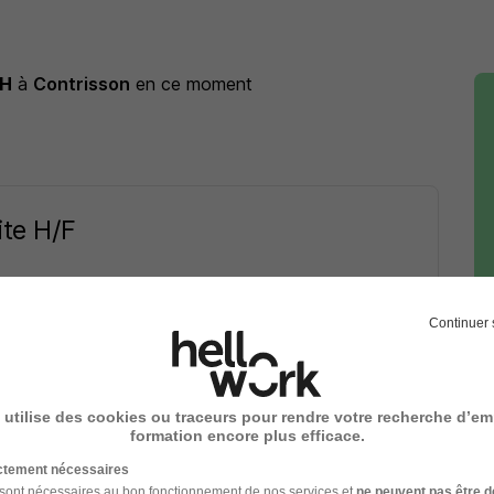
H
à
Contrisson
en ce moment
ite H/F
Continuer 
 06/07/26
 utilise des cookies ou traceurs pour rendre votre recherche d’em
u à
Contrisson
formation encore plus efficace.
Entreprise Contrisson
ictement nécessaires
 sont nécessaires au bon fonctionnement de nos services et
ne peuvent pas être d