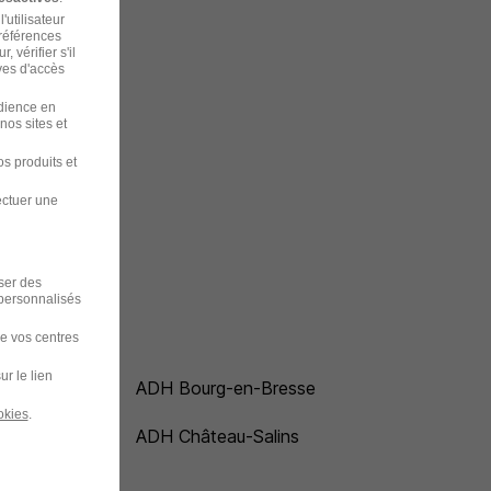
'utilisateur
préférences
 vérifier s'il
ves d'accès
udience en
nos sites et
s produits et
ectuer une
iser des
 personnalisés
de vos centres
ur le lien
ADH Bourg-en-Bresse
okies
.
ADH Château-Salins