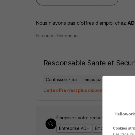
Nous n'avons pas d'offres d'emploi
chez
AD
En cours
-
Historique
Responsable Sante et Secur
Contrisson - 55
Temps partiel
Cette offre n’est plus disponible depuis le
Hellowork
Élargissez votre recherche chez
ADH
o
Entreprise ADH
Emploi Contrisson
Cookies str
Ces traceurs