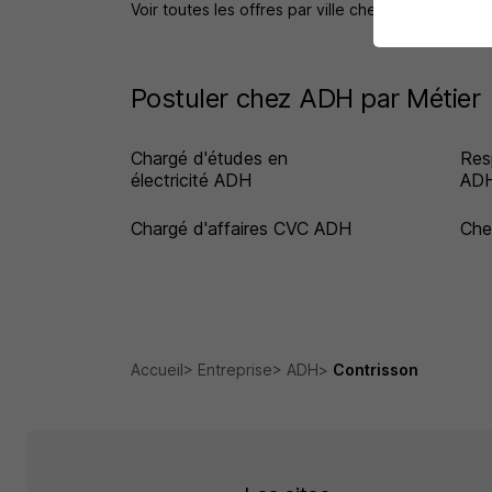
Voir toutes les offres par ville chez ADH
Postuler chez ADH par Métier
Chargé d'études en
Res
électricité ADH
AD
Chargé d'affaires CVC ADH
Che
Accueil
Entreprise
ADH
Contrisson