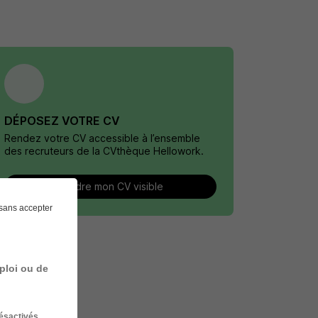
DÉPOSEZ VOTRE CV
Rendez votre CV accessible à l’ensemble
des recruteurs de la CVthèque Hellowork.
Rendre mon CV visible
sans accepter
ploi ou de
ésactivés
.