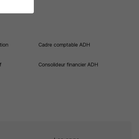
tion
Cadre comptable ADH
f
Consolideur financier ADH