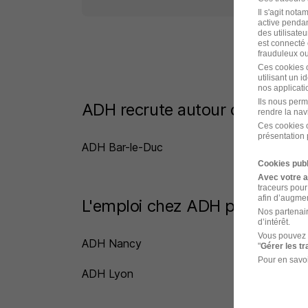
Il s'agit not
active pendan
des utilisateu
est connecté 
frauduleux ou 
Ces cookies o
utilisant un 
nos applicatio
Ils nous perm
ADH recrute autour de Contri
rendre la nav
Ces cookies o
présentation 
ADH Bar-le-Duc
ADH
Cookies publ
Avec votre 
traceurs pour
afin d’augmen
L'emploi chez ADH par Ville
Nos partenair
d’intérêt.
Vous pouvez 
ADH Nancy
ADH
"
Gérer les t
Pour en savoi
ADH Lyon
ADH
Saô