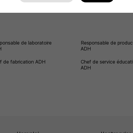
ponsable de laboratoire
Responsable de produc
H
ADH
f de fabrication ADH
Chef de service éducati
ADH