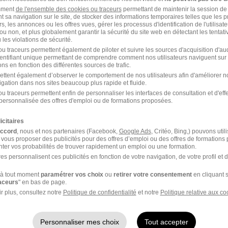
amment
de l'ensemble des cookies ou traceurs
permettant de maintenir la session de l
t sa navigation sur le site, de stocker des informations temporaires telles que les 
rs, les annonces ou les offres vues, gérer les processus d'identification de l'utilisateur,
ou non, et plus globalement garantir la sécurité du site web en détectant les tentati
les violations de sécurité.
u traceurs permettent également de piloter et suivre les sources d'acquisition d'a
identifiant unique permettant de comprendre comment nos utilisateurs naviguent sur 
ns en fonction des différentes sources de trafic.
ettent également d’observer le comportement de nos utilisateurs afin d'améliorer no
sson
igation dans nos sites beaucoup plus rapide et fluide.
u traceurs permettent enfin de personnaliser les interfaces de consultation et d'eff
personnalisée des offres d'emploi ou de formations proposées.
 Bure
icitaires
accord
, nous et nos partenaires (Facebook,
Google Ads
, Critéo, Bing,) pouvons util
 vous proposer des publicités pour des offres d’emploi ou des offres de formations
ter vos probabilités de trouver rapidement un emploi ou une formation.
es personnalisent ces publicités en fonction de votre navigation, de votre profil et 
à tout moment
paramétrer vos choix
ou
retirer votre consentement
en cliquant s
 Ludres
ADH Paris
raceurs
" en bas de page.
r plus, consultez notre
Politique de confidentialité
et notre
Politique relative aux co
 Villefranche-sur-
ADH Blois
ne
Personnaliser mes choix
Tout accepter