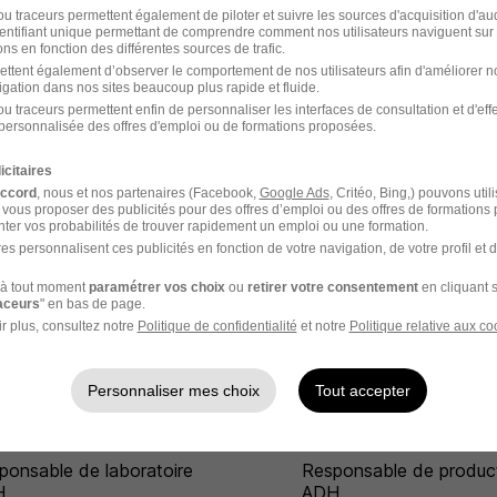
u traceurs permettent également de piloter et suivre les sources d'acquisition d'a
identifiant unique permettant de comprendre comment nos utilisateurs naviguent sur 
 Saint-Dié-des-Vosges
ns en fonction des différentes sources de trafic.
ettent également d’observer le comportement de nos utilisateurs afin d'améliorer no
igation dans nos sites beaucoup plus rapide et fluide.
u traceurs permettent enfin de personnaliser les interfaces de consultation et d'eff
personnalisée des offres d'emploi ou de formations proposées.
icitaires
accord
, nous et nos partenaires (Facebook,
Google Ads
, Critéo, Bing,) pouvons util
 Ludres
ADH Paris
 vous proposer des publicités pour des offres d’emploi ou des offres de formations
ter vos probabilités de trouver rapidement un emploi ou une formation.
es personnalisent ces publicités en fonction de votre navigation, de votre profil et 
 Villefranche-sur-
ADH Bar-le-Duc
ne
à tout moment
paramétrer vos choix
ou
retirer votre consentement
en cliquant s
raceurs
" en bas de page.
r plus, consultez notre
Politique de confidentialité
et notre
Politique relative aux co
Personnaliser mes choix
Tout accepter
ponsable de laboratoire
Responsable de produc
H
ADH