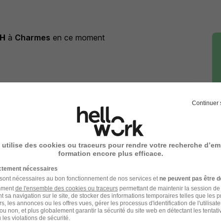
H
à
Charmes
en ce moment
u à
Charmes
Continuer 
ntreprise Charmes
 utilise des cookies ou traceurs pour rendre votre recherche d’em
formation encore plus efficace.
ictement nécessaires
 sont nécessaires au bon fonctionnement de nos services et
ne peuvent pas être d
amment
de l'ensemble des cookies ou traceurs
permettant de maintenir la session de l
t sa navigation sur le site, de stocker des informations temporaires telles que les 
rs, les annonces ou les offres vues, gérer les processus d'identification de l'utilisateur,
ou non, et plus globalement garantir la sécurité du site web en détectant les tentati
es
les violations de sécurité.