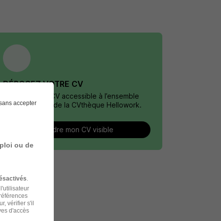
DÉPOSEZ VOTRE CV
Rendez votre CV accessible à l’ensemble
sans accepter
des recruteurs de la CVthèque Hellowork.
Rendre mon CV visible
ploi ou de
ésactivés
.
'utilisateur
préférences
 vérifier s'il
ves d'accès