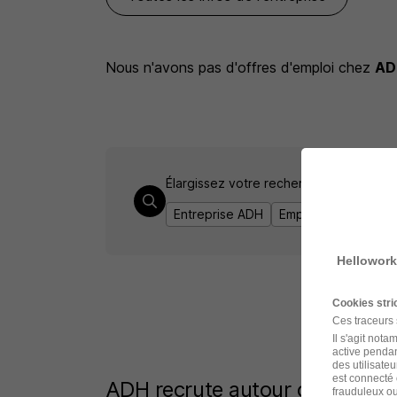
Nous n'avons pas d'offres d'emploi
chez
AD
Élargissez votre recherche chez
ADH
o
Entreprise ADH
Emploi Charmes
E
Hellowork
Cookies str
Ces traceurs
Il s'agit not
active pendan
des utilisateu
est connecté 
ADH recrute autour de Charm
frauduleux ou 