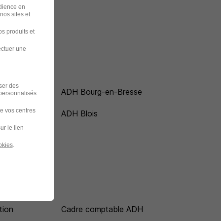
udience en
nos sites et
s produits et
ectuer une
iser des
ADH Bourg-en-Bresse
 personnalisés
de vos centres
ADH Blois
ur le lien
okies
.
tion
Cadre comptable ADH