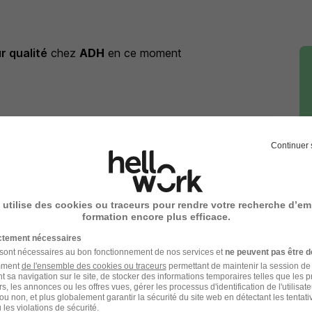
r qualité
chez
ADH
en ce moment
ur qualité
chez
ADH
Continuer 
lité
Entreprise Ingénieur qualité
 utilise des cookies ou traceurs pour rendre votre recherche d’em
formation encore plus efficace.
ictement nécessaires
 sont nécessaires au bon fonctionnement de nos services et
ne peuvent pas être d
amment
de l'ensemble des cookies ou traceurs
permettant de maintenir la session de l
t sa navigation sur le site, de stocker des informations temporaires telles que les 
rs, les annonces ou les offres vues, gérer les processus d'identification de l'utilisateur,
ou non, et plus globalement garantir la sécurité du site web en détectant les tentati
 le domaine Qualité
les violations de sécurité.