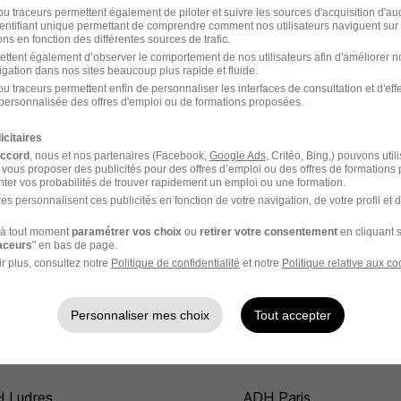
u traceurs permettent également de piloter et suivre les sources d'acquisition d'a
identifiant unique permettant de comprendre comment nos utilisateurs naviguent sur 
ns en fonction des différentes sources de trafic.
ettent également d’observer le comportement de nos utilisateurs afin d'améliorer no
igation dans nos sites beaucoup plus rapide et fluide.
u traceurs permettent enfin de personnaliser les interfaces de consultation et d'eff
personnalisée des offres d'emploi ou de formations proposées.
icitaires
accord
, nous et nos partenaires (Facebook,
Google Ads
, Critéo, Bing,) pouvons util
ponsable de laboratoire
Responsable de produc
 vous proposer des publicités pour des offres d’emploi ou des offres de formations
H
ADH
ter vos probabilités de trouver rapidement un emploi ou une formation.
es personnalisent ces publicités en fonction de votre navigation, de votre profil et 
f de fabrication ADH
Chef de service éducati
à tout moment
paramétrer vos choix
ou
retirer votre consentement
en cliquant s
ADH
raceurs
" en bas de page.
r plus, consultez notre
Politique de confidentialité
et notre
Politique relative aux co
Personnaliser mes choix
Tout accepter
 Ludres
ADH Paris