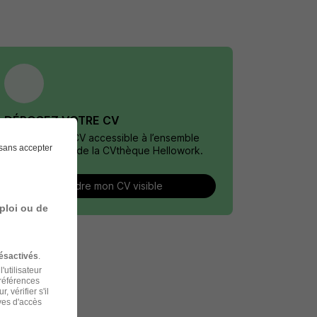
DÉPOSEZ VOTRE CV
Rendez votre CV accessible à l’ensemble
sans accepter
des recruteurs de la CVthèque Hellowork.
Rendre mon CV visible
ploi ou de
ésactivés
.
'utilisateur
préférences
 vérifier s'il
ves d'accès