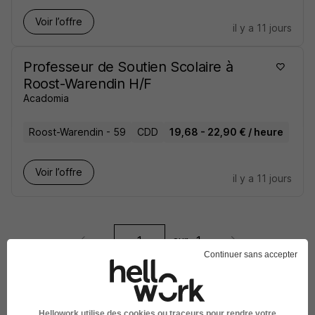
Voir l’offre
il y a 11 jours
Professeur de Soutien Scolaire à
Roost-Warendin H/F
Acadomia
Roost-Warendin - 59
CDD
19,68 - 22,90 € / heure
Voir l’offre
il y a 11 jours
sur
1
Continuer sans accepter
Hellowork utilise des cookies ou traceurs pour rendre votre