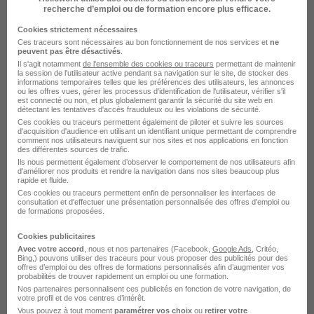
Élargissez votre recherche chez
Acadomia
ou à
recherche d’emploi ou de formation encore plus efficace.
Roost-Warendin
Cookies strictement nécessaires
Entreprise Acadomia
Emploi Roost-Warendin
Ces traceurs sont nécessaires au bon fonctionnement de nos services et
ne
peuvent pas être désactivés
.
Entreprise Roost-Warendin
Il s'agit notamment
de l'ensemble des cookies ou traceurs
permettant de maintenir
la session de l'utilisateur active pendant sa navigation sur le site, de stocker des
informations temporaires telles que les préférences des utilisateurs, les annonces
ou les offres vues, gérer les processus d'identification de l'utilisateur, vérifier s'il
est connecté ou non, et plus globalement garantir la sécurité du site web en
détectant les tentatives d'accès frauduleux ou les violations de sécurité.
Ces cookies ou traceurs permettent également de piloter et suivre les sources
d'acquisition d'audience en utilisant un identifiant unique permettant de comprendre
comment nos utilisateurs naviguent sur nos sites et nos applications en fonction
des différentes sources de trafic.
Ils nous permettent également d’observer le comportement de nos utilisateurs afin
d'améliorer nos produits et rendre la navigation dans nos sites beaucoup plus
rapide et fluide.
DÉPOSEZ VOTRE CV
Ces cookies ou traceurs permettent enfin de personnaliser les interfaces de
consultation et d'effectuer une présentation personnalisée des offres d'emploi ou
Rendez votre CV accessible à l’ensemble des
de formations proposées.
recruteurs de la CVthèque Hellowork.
Cookies publicitaires
Avec votre accord
, nous et nos partenaires (Facebook,
Google Ads
, Critéo,
Rendre mon CV visible
Bing,) pouvons utiliser des traceurs pour vous proposer des publicités pour des
offres d’emploi ou des offres de formations personnalisés afin d’augmenter vos
probabilités de trouver rapidement un emploi ou une formation.
Nos partenaires personnalisent ces publicités en fonction de votre navigation, de
votre profil et de vos centres d’intérêt.
Vous pouvez à tout moment
paramétrer vos choix
ou
retirer votre