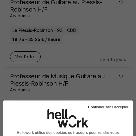
Professeur de Guitare au Plessis-
Robinson H/F
Acadomia
Le Plessis-Robinson - 92
CDD
18,75 - 25,25 € / heure
Voir l’offre
il y a 15 jours
Professeur de Musique Guitare au
Plessis-Robinson H/F
Acadomia
Le Plessis-Robinson - 92
CDD
Continuer sans accepter
18,75 - 25,25 € / heure
Voir l’offre
Hellowork utilise des cookies ou traceurs pour rendre votre
il y a 15 jours