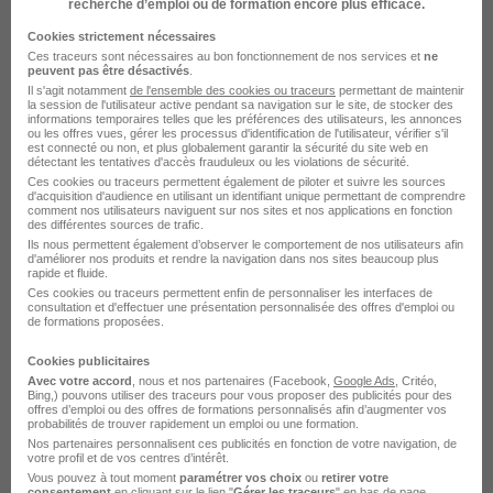
recherche d’emploi ou de formation encore plus efficace.
Cookies strictement nécessaires
Professeur de Piano au Plessis-
Ces traceurs sont nécessaires au bon fonctionnement de nos services et
ne
peuvent pas être désactivés
.
Robinson H/F
Il s'agit notamment
de l'ensemble des cookies ou traceurs
permettant de maintenir
Acadomia
la session de l'utilisateur active pendant sa navigation sur le site, de stocker des
informations temporaires telles que les préférences des utilisateurs, les annonces
ou les offres vues, gérer les processus d'identification de l'utilisateur, vérifier s'il
est connecté ou non, et plus globalement garantir la sécurité du site web en
Le Plessis-Robinson - 92
CDD
détectant les tentatives d'accès frauduleux ou les violations de sécurité.
Ces cookies ou traceurs permettent également de piloter et suivre les sources
18,75 - 25,25 € / heure
d'acquisition d'audience en utilisant un identifiant unique permettant de comprendre
comment nos utilisateurs naviguent sur nos sites et nos applications en fonction
des différentes sources de trafic.
Ils nous permettent également d’observer le comportement de nos utilisateurs afin
Voir l’offre
il y a 16 jours
d'améliorer nos produits et rendre la navigation dans nos sites beaucoup plus
rapide et fluide.
Ces cookies ou traceurs permettent enfin de personnaliser les interfaces de
consultation et d'effectuer une présentation personnalisée des offres d'emploi ou
de formations proposées.
sur
1
Cookies publicitaires
Avec votre accord
, nous et nos partenaires (Facebook,
Google Ads
, Critéo,
Bing,) pouvons utiliser des traceurs pour vous proposer des publicités pour des
offres d’emploi ou des offres de formations personnalisés afin d’augmenter vos
probabilités de trouver rapidement un emploi ou une formation.
Nos partenaires personnalisent ces publicités en fonction de votre navigation, de
votre profil et de vos centres d’intérêt.
Élargissez votre recherche chez
Acadomia
ou à
Le
Vous pouvez à tout moment
paramétrer vos choix
ou
retirer votre
consentement
en cliquant sur le lien "
Gérer les traceurs
" en bas de page.