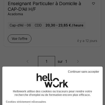
Enseignant Particulier à Domicile à
CAP-D'Ail H/F
Acadomia
Cap-d'Ail - 06
CDD
20,30 - 23,85 € / heure
Voir l’offre
il y a 12 jours
sur
1
Continuer sans accepter
Élargissez votre recherche chez
Acadomia
ou à
Cap-
d'Ail
Hellowork utilise des cookies ou traceurs pour rendre votre
recherche d’emploi ou de formation encore plus efficace.
Entreprise Acadomia
Emploi Cap-d'Ail
Cookies strictement nécessaires