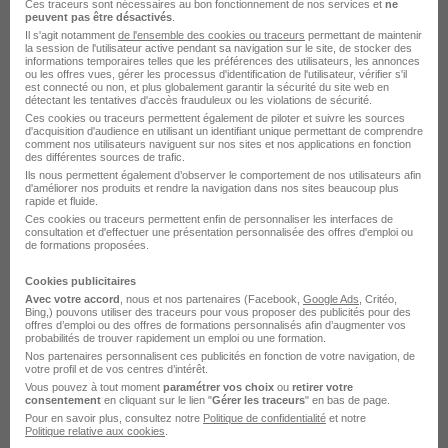
Entreprise Cap-d'Ail
Ces traceurs sont nécessaires au bon fonctionnement de nos services et
ne
peuvent pas être désactivés
.
Il s'agit notamment
de l'ensemble des cookies ou traceurs
permettant de maintenir
la session de l'utilisateur active pendant sa navigation sur le site, de stocker des
informations temporaires telles que les préférences des utilisateurs, les annonces
ou les offres vues, gérer les processus d'identification de l'utilisateur, vérifier s'il
est connecté ou non, et plus globalement garantir la sécurité du site web en
détectant les tentatives d'accès frauduleux ou les violations de sécurité.
Ces cookies ou traceurs permettent également de piloter et suivre les sources
d'acquisition d'audience en utilisant un identifiant unique permettant de comprendre
comment nos utilisateurs naviguent sur nos sites et nos applications en fonction
des différentes sources de trafic.
Ils nous permettent également d’observer le comportement de nos utilisateurs afin
d'améliorer nos produits et rendre la navigation dans nos sites beaucoup plus
DÉPOSEZ VOTRE CV
rapide et fluide.
Rendez votre CV accessible à l’ensemble des
Ces cookies ou traceurs permettent enfin de personnaliser les interfaces de
consultation et d'effectuer une présentation personnalisée des offres d'emploi ou
recruteurs de la CVthèque Hellowork.
de formations proposées.
Cookies publicitaires
Rendre mon CV visible
Avec votre accord
, nous et nos partenaires (Facebook,
Google Ads
, Critéo,
Bing,) pouvons utiliser des traceurs pour vous proposer des publicités pour des
offres d’emploi ou des offres de formations personnalisés afin d’augmenter vos
probabilités de trouver rapidement un emploi ou une formation.
Nos partenaires personnalisent ces publicités en fonction de votre navigation, de
votre profil et de vos centres d’intérêt.
Vous pouvez à tout moment
paramétrer vos choix
ou
retirer votre
consentement
en cliquant sur le lien "
Gérer les traceurs
" en bas de page.
Acadomia recrute autour de Cap-d'Ail
Pour en savoir plus, consultez notre
Politique de confidentialité
et notre
Politique relative aux cookies
.