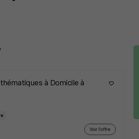
y
athématiques à Domicile à
re
Voir l’offre