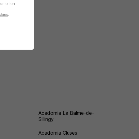
ur le lien
okies
.
Acadomia La Balme-de-
Sillingy
Acadomia Cluses