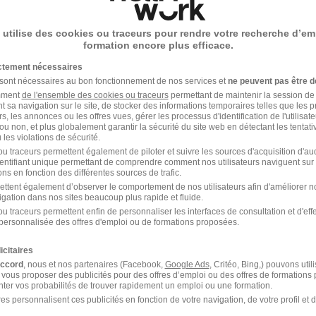
lais à Domicile à Annecy H/F
 utilise des cookies ou traceurs pour rendre votre recherche d’em
formation encore plus efficace.
ictement nécessaires
re
 sont nécessaires au bon fonctionnement de nos services et
ne peuvent pas être d
amment
de l'ensemble des cookies ou traceurs
permettant de maintenir la session de l
t sa navigation sur le site, de stocker des informations temporaires telles que les 
Voir l’offre
rs, les annonces ou les offres vues, gérer les processus d'identification de l'utilisateur,
ou non, et plus globalement garantir la sécurité du site web en détectant les tentati
les violations de sécurité.
u traceurs permettent également de piloter et suivre les sources d'acquisition d'a
identifiant unique permettant de comprendre comment nos utilisateurs naviguent sur 
ire à Annecy H/F
ns en fonction des différentes sources de trafic.
ettent également d’observer le comportement de nos utilisateurs afin d'améliorer no
igation dans nos sites beaucoup plus rapide et fluide.
u traceurs permettent enfin de personnaliser les interfaces de consultation et d'eff
re
personnalisée des offres d'emploi ou de formations proposées.
icitaires
Voir l’offre
accord
, nous et nos partenaires (Facebook,
Google Ads
, Critéo, Bing,) pouvons util
 vous proposer des publicités pour des offres d’emploi ou des offres de formations
ter vos probabilités de trouver rapidement un emploi ou une formation.
es personnalisent ces publicités en fonction de votre navigation, de votre profil et 