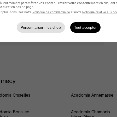
à tout moment
paramétrer vos choix
ou
retirer votre consentement
en cliquant s
1
raceurs
" en bas de page.
r plus, consultez notre
Politique de confidentialité
et notre
Politique relative aux co
omia
ou à
Annecy
Personnaliser mes choix
Tout accepter
Entreprise Annecy
Annecy
domia Cruseilles
Acadomia Annemasse
domia Bons-en-
Acadomia Chamonix-