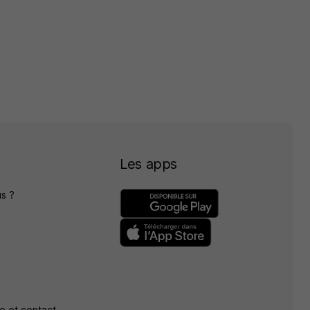
Les apps
s ?
e et contact