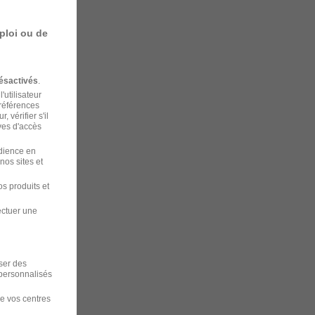
ploi ou de
ésactivés
.
'utilisateur
préférences
 vérifier s'il
ves d'accès
udience en
nos sites et
s produits et
ectuer une
iser des
 personnalisés
de vos centres