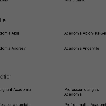
blais
Mont-Blanc
lle
domia Ablis
Acadomia Ablon-sur-Se
domia Andrésy
Acadomia Angerville
étier
eignant Acadomia
Professeur d'anglais
Acadomia
fesseur à domicile
Prof de maths Acadomi