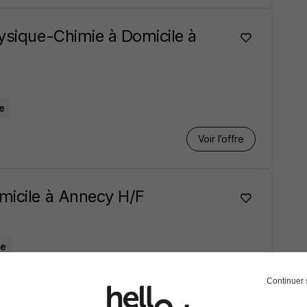
hysique-Chimie à Domicile à
e
Voir l’offre
micile à Annecy H/F
re
Voir l’offre
Continuer 