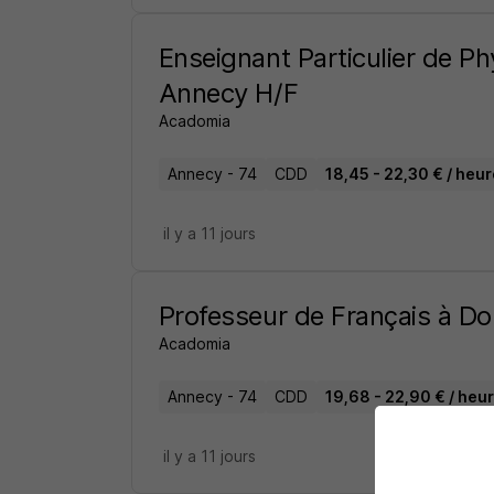
Enseignant Particulier de P
Annecy H/F
Acadomia
Annecy - 74
CDD
18,45 - 22,30 € / heur
il y a 11 jours
Professeur de Français à Do
Acadomia
Annecy - 74
CDD
19,68 - 22,90 € / heu
il y a 11 jours