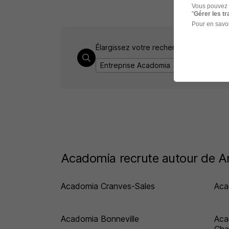
Vous pouvez 
"
Gérer les t
Pour en savoi
Élargissez votre recherche chez
Acad
Entreprise Acadomia
Emploi Annecy
Acadomia recrute autour de 
Acadomia Cranves-Sales
Aca
Acadomia Bonneville
Aca