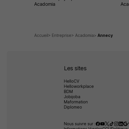
Acadomia
Aca
Accueil
Entreprise
Acadomia
Annecy
Les sites
HelloCV
Helloworkplace
BDM
Jobijoba
Maformation
Diplomeo
Nous suivre sur :
Informations légales
CGU
Politique