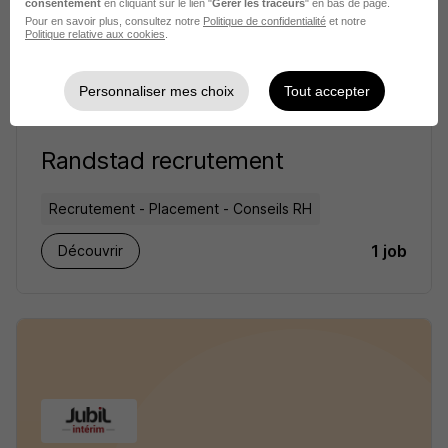
consentement
en cliquant sur le lien "
Gérer les traceurs
" en bas de page.
Pour en savoir plus, consultez notre
Politique de confidentialité
et notre
Politique relative aux cookies
.
Personnaliser mes choix
Tout accepter
Randstad recrutement
Recrutement - Placement - Conseils RH
1 job
Découvrir