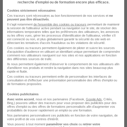
recherche d’emploi ou de formation encore plus efficace.
1 job
Découvrir
Cookies strictement nécessaires
Ces traceurs sont nécessaires au bon fonctionnement de nos services et
ne
peuvent pas être désactivés
.
Il s'agit notamment
de l'ensemble des cookies ou traceurs
permettant de maintenir
la session de l'utilisateur active pendant sa navigation sur le site, de stocker des
informations temporaires telles que les préférences des utilisateurs, les annonces
ou les offres vues, gérer les processus d'identification de l'utilisateur, vérifier s'il
est connecté ou non, et plus globalement garantir la sécurité du site web en
détectant les tentatives d'accès frauduleux ou les violations de sécurité.
Ces cookies ou traceurs permettent également de piloter et suivre les sources
d'acquisition d'audience en utilisant un identifiant unique permettant de comprendre
comment nos utilisateurs naviguent sur nos sites et nos applications en fonction
des différentes sources de trafic.
Ils nous permettent également d’observer le comportement de nos utilisateurs afin
d'améliorer nos produits et rendre la navigation dans nos sites beaucoup plus
rapide et fluide.
Trident TT recrutement
Ces cookies ou traceurs permettent enfin de personnaliser les interfaces de
consultation et d'effectuer une présentation personnalisée des offres d'emploi ou
de formations proposées.
Recrutement - Placement - Conseils RH
Cookies publicitaires
Avec votre accord
, nous et nos partenaires (Facebook,
Google Ads
, Critéo,
1 job
Découvrir
Bing,) pouvons utiliser des traceurs pour vous proposer des publicités pour des
offres d’emploi ou des offres de formations personnalisés afin d’augmenter vos
probabilités de trouver rapidement un emploi ou une formation.
Nos partenaires personnalisent ces publicités en fonction de votre navigation, de
votre profil et de vos centres d’intérêt.
Vous pouvez à tout moment
paramétrer vos choix
ou
retirer votre