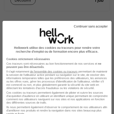
1 job
Découvrir
Continuer sans accepter
Les entreprises qui recrutent par ville
en France
Hellowork utilise des cookies ou traceurs pour rendre votre
recherche d’emploi ou de formation encore plus efficace.
Entreprises à Aix-en-Provence
Cookies strictement nécessaires
Entreprises à Angers
Ces traceurs sont nécessaires au bon fonctionnement de nos services et
ne
peuvent pas être désactivés
.
Entreprises à Annecy
Il s'agit notamment
de l'ensemble des cookies ou traceurs
permettant de maintenir
la session de l'utilisateur active pendant sa navigation sur le site, de stocker des
Entreprises à Besançon
informations temporaires telles que les préférences des utilisateurs, les annonces
ou les offres vues, gérer les processus d'identification de l'utilisateur, vérifier s'il
Entreprises à Bordeaux
est connecté ou non, et plus globalement garantir la sécurité du site web en
détectant les tentatives d'accès frauduleux ou les violations de sécurité.
Entreprises à Brest
Ces cookies ou traceurs permettent également de piloter et suivre les sources
d'acquisition d'audience en utilisant un identifiant unique permettant de comprendre
comment nos utilisateurs naviguent sur nos sites et nos applications en fonction
Voir plus
des différentes sources de trafic.
Ils nous permettent également d’observer le comportement de nos utilisateurs afin
d'améliorer nos produits et rendre la navigation dans nos sites beaucoup plus
rapide et fluide.