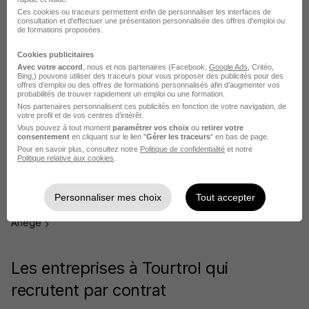
Les entreprises qui recrutent par ville
Ces cookies ou traceurs permettent enfin de personnaliser les interfaces de
consultation et d'effectuer une présentation personnalisée des offres d'emploi ou
autour de Tourtrol
de formations proposées.
Cookies publicitaires
Entreprises à Foix
Avec votre accord
, nous et nos partenaires (Facebook,
Google Ads
, Critéo,
Bing,) pouvons utiliser des traceurs pour vous proposer des publicités pour des
Entreprises à Lavelanet
offres d’emploi ou des offres de formations personnalisés afin d’augmenter vos
probabilités de trouver rapidement un emploi ou une formation.
Entreprises à Le Fossat
Nos partenaires personnalisent ces publicités en fonction de votre navigation, de
votre profil et de vos centres d’intérêt.
Entreprises à Mazères
Vous pouvez à tout moment
paramétrer vos choix
ou
retirer votre
consentement
en cliquant sur le lien "
Gérer les traceurs
" en bas de page.
Entreprises à Mirepoix
Pour en savoir plus, consultez notre
Politique de confidentialité
et notre
Politique relative aux cookies
.
Entreprises à Pamiers
Voir plus
Personnaliser mes choix
Tout accepter
Parcourir les entreprises par villes dans le département de
Ariège
Les entreprises à Tourtrol qui
recrutent par contrat