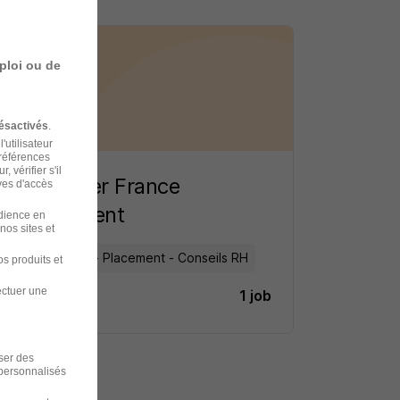
ploi ou de
ésactivés
.
'utilisateur
préférences
 vérifier s'il
Manpower France
ves d'accès
recrutement
udience en
nos sites et
Recrutement - Placement - Conseils RH
s produits et
ectuer une
1 job
Découvrir
iser des
 personnalisés