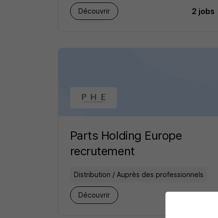
2 jobs
Découvrir
Parts Holding Europe
recrutement
Distribution / Auprès des professionnels
1 job
Découvrir