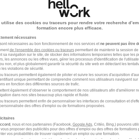
 utilise des cookies ou traceurs pour rendre votre recherche d’em
formation encore plus efficace.
ictement nécessaires
 sont nécessaires au bon fonctionnement de nos services et
ne peuvent pas être d
amment
de l'ensemble des cookies ou traceurs
permettant de maintenir la session de l
t sa navigation sur le site, de stocker des informations temporaires telles que les 
rs, les annonces ou les offres vues, gérer les processus d'identification de l'utilisateur,
Agrial recrutement
ou non, et plus globalement garantir la sécurité du site web en détectant les tentati
les violations de sécurité.
u traceurs permettent également de piloter et suivre les sources d'acquisition d'a
Coopératives agricoles
identifiant unique permettant de comprendre comment nos utilisateurs naviguent sur 
ns en fonction des différentes sources de trafic.
ettent également d’observer le comportement de nos utilisateurs afin d'améliorer no
igation dans nos sites beaucoup plus rapide et fluide.
u traceurs permettent enfin de personnaliser les interfaces de consultation et d'eff
1 job
Découvrir
personnalisée des offres d'emploi ou de formations proposées.
icitaires
accord
, nous et nos partenaires (Facebook,
Google Ads
, Critéo, Bing,) pouvons util
 vous proposer des publicités pour des offres d’emploi ou des offres de formations
ter vos probabilités de trouver rapidement un emploi ou une formation.