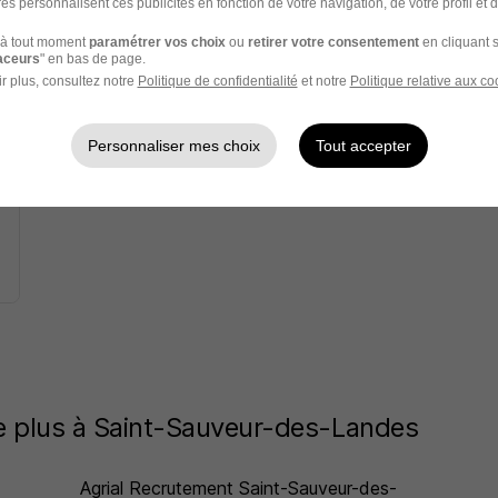
es personnalisent ces publicités en fonction de votre navigation, de votre profil et 
à tout moment
paramétrer vos choix
ou
retirer votre consentement
en cliquant s
raceurs
" en bas de page.
r plus, consultez notre
Politique de confidentialité
et notre
Politique relative aux co
Personnaliser mes choix
Tout accepter
 le plus à Saint-Sauveur-des-Landes
Agrial Recrutement Saint-Sauveur-des-