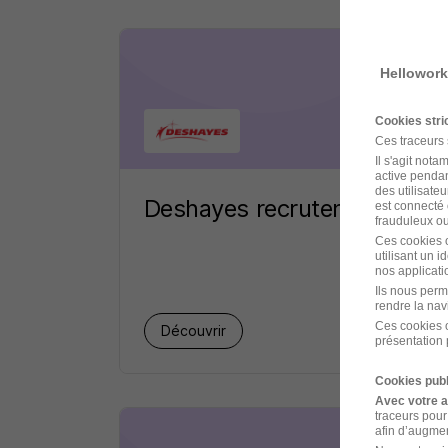
Hellowork
Cookies str
Ces traceurs
Il s'agit not
active pendan
des utilisateu
Deshayes recrutement
est connecté 
frauduleux ou 
Ces cookies o
utilisant un 
nos applicatio
Ils nous perm
rendre la nav
Ces cookies o
1 job
Découvrir
présentation 
Cookies publ
Avec votre 
traceurs pour
afin d’augmen