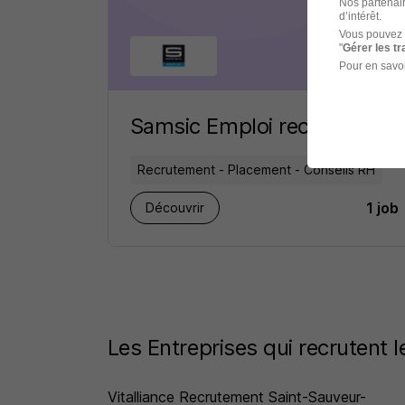
Nos partenair
d’intérêt.
Vous pouvez 
"
Gérer les t
Pour en savoi
Samsic Emploi recrutement
Recrutement - Placement - Conseils RH
1 job
Découvrir
Les Entreprises qui recrutent
Vitalliance Recrutement Saint-Sauveur-