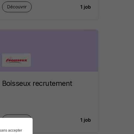
1 job
Découvrir
Boisseux recrutement
1 job
Découvrir
sans accepter