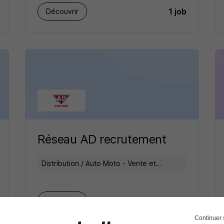
1 job
Découvrir
Réseau AD recrutement
Distribution / Auto Moto - Vente et
réparation
1 job
Découvrir
Continuer 