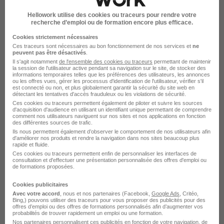
Hellowork utilise des cookies ou traceurs pour rendre votre
recherche d’emploi ou de formation encore plus efficace.
Cookies strictement nécessaires
GROUPE VERBAERE
Ces traceurs sont nécessaires au bon fonctionnement de nos services et
ne
peuvent pas être désactivés
.
Il s'agit notamment
AUTOMOBILE recrutement
de l'ensemble des cookies ou traceurs
permettant de maintenir
la session de l'utilisateur active pendant sa navigation sur le site, de stocker des
informations temporaires telles que les préférences des utilisateurs, les annonces
ou les offres vues, gérer les processus d'identification de l'utilisateur, vérifier s'il
est connecté ou non, et plus globalement garantir la sécurité du site web en
Distribution / Auto Moto - Vente et réparation
détectant les tentatives d'accès frauduleux ou les violations de sécurité.
Ces cookies ou traceurs permettent également de piloter et suivre les sources
1 job
d'acquisition d'audience en utilisant un identifiant unique permettant de comprendre
Découvrir
comment nos utilisateurs naviguent sur nos sites et nos applications en fonction
des différentes sources de trafic.
Ils nous permettent également d’observer le comportement de nos utilisateurs afin
d'améliorer nos produits et rendre la navigation dans nos sites beaucoup plus
rapide et fluide.
Ces cookies ou traceurs permettent enfin de personnaliser les interfaces de
consultation et d'effectuer une présentation personnalisée des offres d'emploi ou
de formations proposées.
Cookies publicitaires
Avec votre accord
, nous et nos partenaires (Facebook,
Google Ads
, Critéo,
Bing,) pouvons utiliser des traceurs pour vous proposer des publicités pour des
offres d’emploi ou des offres de formations personnalisés afin d’augmenter vos
probabilités de trouver rapidement un emploi ou une formation.
Nos partenaires personnalisent ces publicités en fonction de votre navigation, de