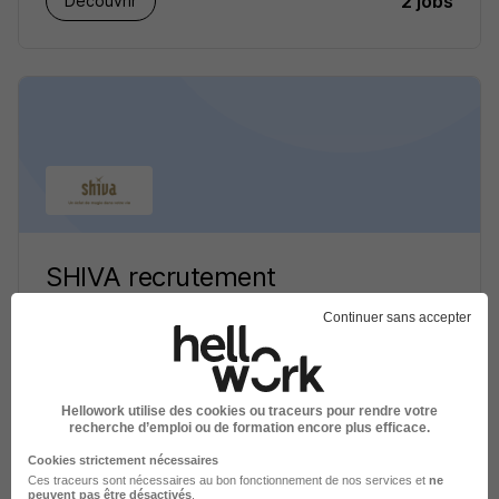
2 jobs
Découvrir
SHIVA recrutement
Continuer sans accepter
Aide à domicile
1 job
Découvrir
Hellowork utilise des cookies ou traceurs pour rendre votre
recherche d’emploi ou de formation encore plus efficace.
Cookies strictement nécessaires
Ces traceurs sont nécessaires au bon fonctionnement de nos services et
ne
peuvent pas être désactivés
.