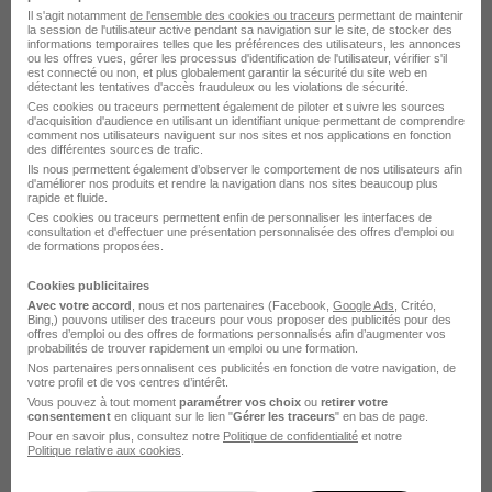
Il s'agit notamment
de l'ensemble des cookies ou traceurs
permettant de maintenir
Les Entreprises qui recrutent le plus à
la session de l'utilisateur active pendant sa navigation sur le site, de stocker des
informations temporaires telles que les préférences des utilisateurs, les annonces
ou les offres vues, gérer les processus d'identification de l'utilisateur, vérifier s'il
Poulx
est connecté ou non, et plus globalement garantir la sécurité du site web en
détectant les tentatives d'accès frauduleux ou les violations de sécurité.
Ces cookies ou traceurs permettent également de piloter et suivre les sources
Acadomia Recrutement Poulx
d'acquisition d'audience en utilisant un identifiant unique permettant de comprendre
comment nos utilisateurs naviguent sur nos sites et nos applications en fonction
des différentes sources de trafic.
Domusvi Recrutement Poulx
Ils nous permettent également d’observer le comportement de nos utilisateurs afin
d'améliorer nos produits et rendre la navigation dans nos sites beaucoup plus
rapide et fluide.
Les entreprises qui recrutent par ville
Ces cookies ou traceurs permettent enfin de personnaliser les interfaces de
consultation et d'effectuer une présentation personnalisée des offres d'emploi ou
de formations proposées.
en France
Cookies publicitaires
Avec votre accord
, nous et nos partenaires (Facebook,
Google Ads
, Critéo,
Entreprises à Aix-en-Provence
Bing,) pouvons utiliser des traceurs pour vous proposer des publicités pour des
offres d’emploi ou des offres de formations personnalisés afin d’augmenter vos
Entreprises à Angers
probabilités de trouver rapidement un emploi ou une formation.
Nos partenaires personnalisent ces publicités en fonction de votre navigation, de
Entreprises à Annecy
votre profil et de vos centres d’intérêt.
Vous pouvez à tout moment
paramétrer vos choix
ou
retirer votre
Entreprises à Besançon
consentement
en cliquant sur le lien "
Gérer les traceurs
" en bas de page.
Entreprises à Bordeaux
Pour en savoir plus, consultez notre
Politique de confidentialité
et notre
Politique relative aux cookies
.
Entreprises à Brest