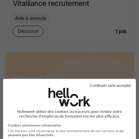
Vitalliance recrutement
Aide à domicile
1 job
Découvrir
Continuer sans accepter
Randstad professional
Hellowork utilise des cookies ou traceurs pour rendre votre
recrutement
recherche d’emploi ou de formation encore plus efficace.
Cookies strictement nécessaires
Ces traceurs sont nécessaires au bon fonctionnement de nos services et
ne
Recrutement - Placement - Conseils RH
peuvent pas être désactivés
.