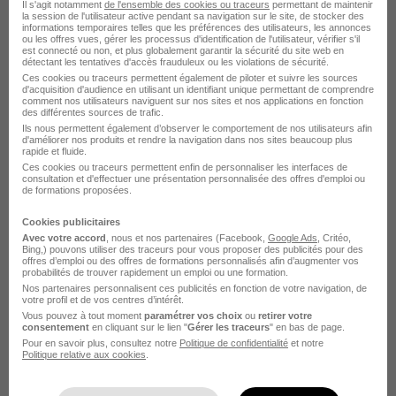
Il s'agit notamment
de l'ensemble des cookies ou traceurs
permettant de maintenir
la session de l'utilisateur active pendant sa navigation sur le site, de stocker des
1 job
Découvrir
informations temporaires telles que les préférences des utilisateurs, les annonces
ou les offres vues, gérer les processus d'identification de l'utilisateur, vérifier s'il
est connecté ou non, et plus globalement garantir la sécurité du site web en
détectant les tentatives d'accès frauduleux ou les violations de sécurité.
Ces cookies ou traceurs permettent également de piloter et suivre les sources
d'acquisition d'audience en utilisant un identifiant unique permettant de comprendre
comment nos utilisateurs naviguent sur nos sites et nos applications en fonction
des différentes sources de trafic.
Ils nous permettent également d’observer le comportement de nos utilisateurs afin
d'améliorer nos produits et rendre la navigation dans nos sites beaucoup plus
rapide et fluide.
Ces cookies ou traceurs permettent enfin de personnaliser les interfaces de
consultation et d'effectuer une présentation personnalisée des offres d'emploi ou
de formations proposées.
Cookies publicitaires
Sovitrat recrutement
Avec votre accord
, nous et nos partenaires (Facebook,
Google Ads
, Critéo,
Bing,) pouvons utiliser des traceurs pour vous proposer des publicités pour des
offres d’emploi ou des offres de formations personnalisés afin d’augmenter vos
probabilités de trouver rapidement un emploi ou une formation.
Recrutement - Placement - Conseils RH
Nos partenaires personnalisent ces publicités en fonction de votre navigation, de
votre profil et de vos centres d’intérêt.
Vous pouvez à tout moment
paramétrer vos choix
ou
retirer votre
1 job
Découvrir
consentement
en cliquant sur le lien "
Gérer les traceurs
" en bas de page.
Pour en savoir plus, consultez notre
Politique de confidentialité
et notre
Politique relative aux cookies
.