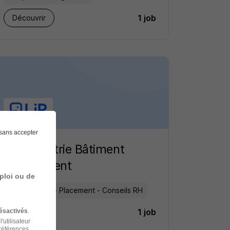
1 job
Découvrir
sans accepter
LIP Industrie Bâtiment
recrutement
ploi ou de
Recrutement - Placement - Conseils RH
1 job
ésactivés
Découvrir
.
'utilisateur
préférences