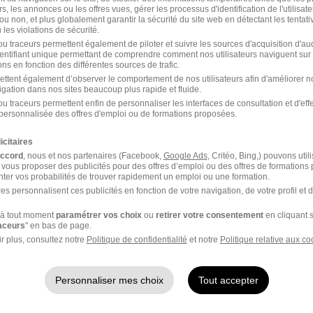
rs, les annonces ou les offres vues, gérer les processus d'identification de l'utilisateur,
ou non, et plus globalement garantir la sécurité du site web en détectant les tentati
les violations de sécurité.
u traceurs permettent également de piloter et suivre les sources d'acquisition d'a
identifiant unique permettant de comprendre comment nos utilisateurs naviguent sur 
ns en fonction des différentes sources de trafic.
ettent également d’observer le comportement de nos utilisateurs afin d'améliorer no
igation dans nos sites beaucoup plus rapide et fluide.
u traceurs permettent enfin de personnaliser les interfaces de consultation et d'eff
personnalisée des offres d'emploi ou de formations proposées.
icitaires
Slash Intérim recrutement
accord
, nous et nos partenaires (Facebook,
Google Ads
, Critéo, Bing,) pouvons util
 vous proposer des publicités pour des offres d’emploi ou des offres de formations
ter vos probabilités de trouver rapidement un emploi ou une formation.
Recrutement - Placement - Conseils RH
es personnalisent ces publicités en fonction de votre navigation, de votre profil et 
à tout moment
paramétrer vos choix
ou
retirer votre consentement
en cliquant s
raceurs
" en bas de page.
1 job
Découvrir
r plus, consultez notre
Politique de confidentialité
et notre
Politique relative aux co
Personnaliser mes choix
Tout accepter