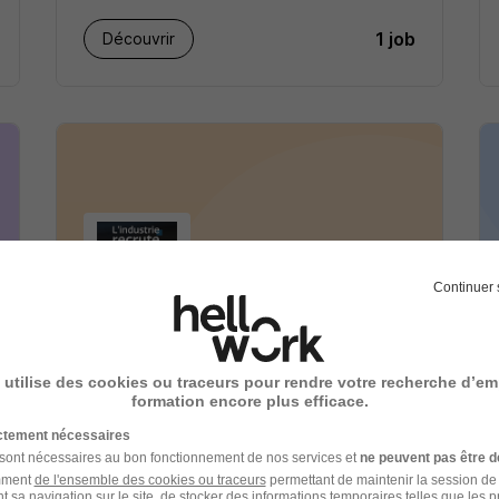
1 job
Découvrir
Continuer 
L'Industrie recrute
recrutement
 utilise des cookies ou traceurs pour rendre votre recherche d’em
formation encore plus efficace.
Services
ictement nécessaires
1 job
 sont nécessaires au bon fonctionnement de nos services et
Découvrir
ne peuvent pas être d
amment
de l'ensemble des cookies ou traceurs
permettant de maintenir la session de l
t sa navigation sur le site, de stocker des informations temporaires telles que les 