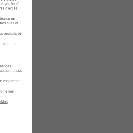
 vérifier s'il
ves d'accès
udience en
nos sites et
s produits et
ectuer une
iser des
 personnalisés
de vos centres
ur le lien
okies
.