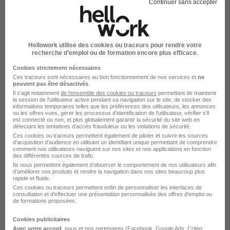
Continuer sans accepter
Hellowork utilise des cookies ou traceurs pour rendre votre
recherche d’emploi ou de formation encore plus efficace.
Winsearch recrutement
Cookies strictement nécessaires
Ces traceurs sont nécessaires au bon fonctionnement de nos services et
ne
peuvent pas être désactivés
.
Recrutement - Placement - Conseils RH
Il s'agit notamment
de l'ensemble des cookies ou traceurs
permettant de maintenir
la session de l'utilisateur active pendant sa navigation sur le site, de stocker des
informations temporaires telles que les préférences des utilisateurs, les annonces
1 job
Découvrir
ou les offres vues, gérer les processus d'identification de l'utilisateur, vérifier s'il
est connecté ou non, et plus globalement garantir la sécurité du site web en
détectant les tentatives d'accès frauduleux ou les violations de sécurité.
Ces cookies ou traceurs permettent également de piloter et suivre les sources
d'acquisition d'audience en utilisant un identifiant unique permettant de comprendre
comment nos utilisateurs naviguent sur nos sites et nos applications en fonction
des différentes sources de trafic.
Ils nous permettent également d’observer le comportement de nos utilisateurs afin
d'améliorer nos produits et rendre la navigation dans nos sites beaucoup plus
rapide et fluide.
Ces cookies ou traceurs permettent enfin de personnaliser les interfaces de
consultation et d'effectuer une présentation personnalisée des offres d'emploi ou
de formations proposées.
Cookies publicitaires
Avec votre accord
, nous et nos partenaires (Facebook,
Google Ads
, Critéo,