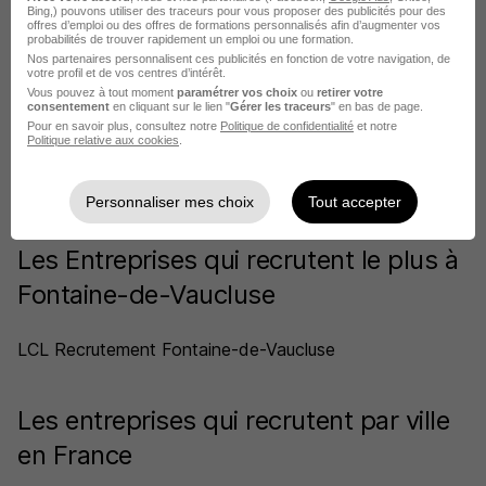
SHIVA recrutement
Bing,) pouvons utiliser des traceurs pour vous proposer des publicités pour des
offres d’emploi ou des offres de formations personnalisés afin d’augmenter vos
probabilités de trouver rapidement un emploi ou une formation.
Nos partenaires personnalisent ces publicités en fonction de votre navigation, de
Aide à domicile
votre profil et de vos centres d’intérêt.
Vous pouvez à tout moment
paramétrer vos choix
ou
retirer votre
1 job
consentement
en cliquant sur le lien "
Gérer les traceurs
" en bas de page.
Découvrir
Pour en savoir plus, consultez notre
Politique de confidentialité
et notre
Politique relative aux cookies
.
Personnaliser mes choix
Tout accepter
Les Entreprises qui recrutent le plus à
Fontaine-de-Vaucluse
LCL Recrutement Fontaine-de-Vaucluse
Les entreprises qui recrutent par ville
en France