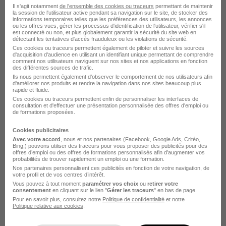
Il s'agit notamment
de l'ensemble des cookies ou traceurs
permettant de maintenir
la session de l'utilisateur active pendant sa navigation sur le site, de stocker des
informations temporaires telles que les préférences des utilisateurs, les annonces
ou les offres vues, gérer les processus d'identification de l'utilisateur, vérifier s'il
est connecté ou non, et plus globalement garantir la sécurité du site web en
détectant les tentatives d'accès frauduleux ou les violations de sécurité.
GROUPE SAINT-GOBAIN
Ces cookies ou traceurs permettent également de piloter et suivre les sources
d'acquisition d'audience en utilisant un identifiant unique permettant de comprendre
recrutement
comment nos utilisateurs naviguent sur nos sites et nos applications en fonction
des différentes sources de trafic.
Ils nous permettent également d’observer le comportement de nos utilisateurs afin
d'améliorer nos produits et rendre la navigation dans nos sites beaucoup plus
Matériaux de construction
rapide et fluide.
Ces cookies ou traceurs permettent enfin de personnaliser les interfaces de
1 job
Découvrir
consultation et d'effectuer une présentation personnalisée des offres d'emploi ou
de formations proposées.
Cookies publicitaires
Avec votre accord
, nous et nos partenaires (Facebook,
Google Ads
, Critéo,
Bing,) pouvons utiliser des traceurs pour vous proposer des publicités pour des
offres d’emploi ou des offres de formations personnalisés afin d’augmenter vos
probabilités de trouver rapidement un emploi ou une formation.
Nos partenaires personnalisent ces publicités en fonction de votre navigation, de
Les Entreprises qui recrutent le plus à
votre profil et de vos centres d’intérêt.
Vous pouvez à tout moment
paramétrer vos choix
ou
retirer votre
Émerchicourt
consentement
en cliquant sur le lien "
Gérer les traceurs
" en bas de page.
Pour en savoir plus, consultez notre
Politique de confidentialité
et notre
Politique relative aux cookies
.
Vitalliance Recrutement Émerchicourt